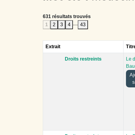
631 résultats trouvés
....
1
2
3
4
43
Extrait
Titr
Droits restreints
Le d
Bau
Ajo
s