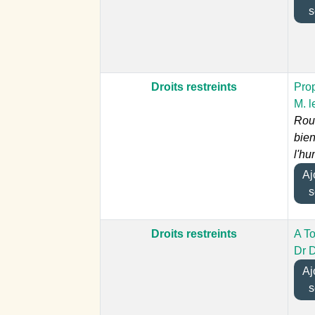
s
Droits restreints
Prop
M. l
Rou
bien
l'hu
Ajo
s
Droits restreints
A To
Dr 
Ajo
s