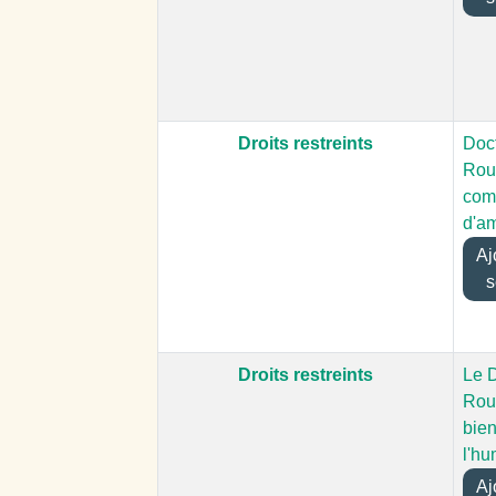
Droits restreints
Doc
Rou
com
d'a
Ajo
s
Droits restreints
Le 
Rou
bien
l'hu
Ajo