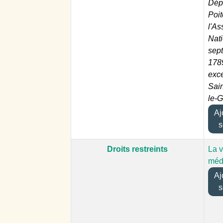
Dép
Poit
l'A
Nat
sep
1789
exce
Sain
le-G
Ajo
s
Droits restreints
La v
méd
Ajo
s