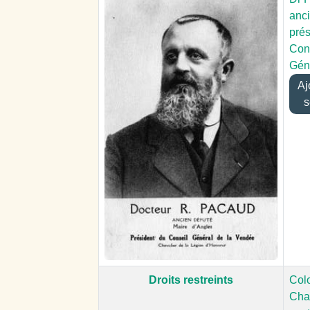
anci
prés
Con
Gén
Ajo
s
Droits restreints
Col
Chav