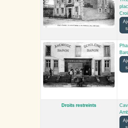
plac
Cro
Ajo
s
Pha
Bar
Ajo
s
Droits restreints
Cav
Amb
Ajo
s