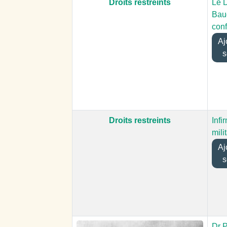
Droits restreints
Le 
Bau
con
Ajo
s
Droits restreints
Infi
mili
Ajo
s
Dr 