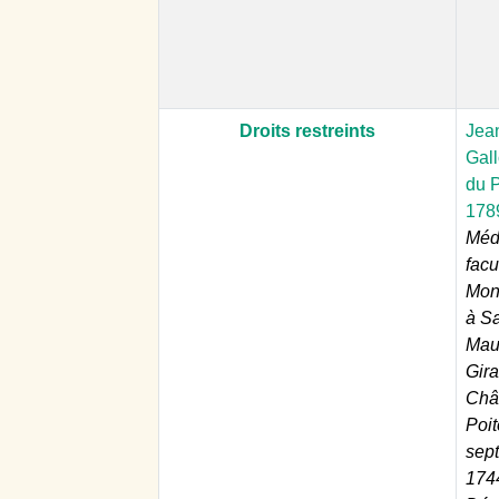
Droits restreints
Jea
Gall
du P
178
Méd
facu
Mont
à Sa
Maur
Gira
Chât
Poit
sep
1744