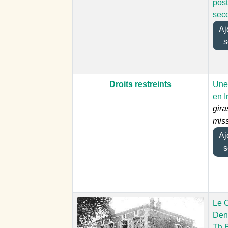
pos
sec
Ajo
s
Droits restreints
Une
en 
gira
mis
Ajo
s
Le 
Den
Th.B