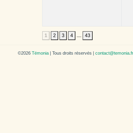
1
2
3
4
....
43
©2026
Témonia
| Tous droits réservés |
contact@temonia.f