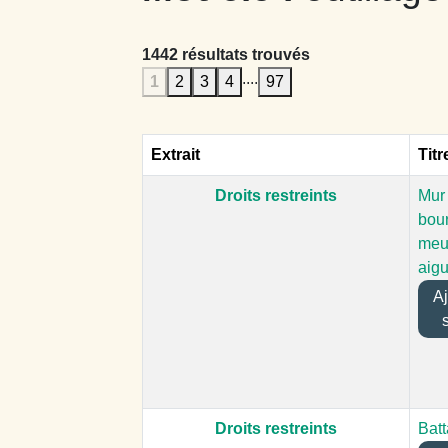
1442 résultats trouvés
....
1
2
3
4
97
Extrait
Titr
Droits restreints
Mur
bour
meu
aigu
Ajo
Droits restreints
Bat