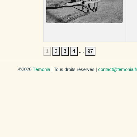
1
2
3
4
....
97
©2026
Témonia
| Tous droits réservés |
contact@temonia.f