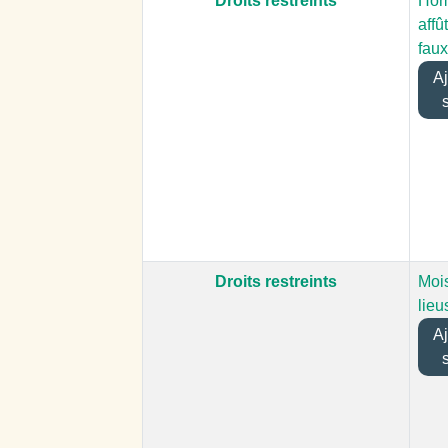
Droits restreints
Ho
affû
faux
Ajo
Droits restreints
Moi
lieu
Ajo