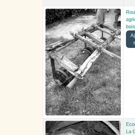
Rou
agri
bois
Ajo
Eco
La 