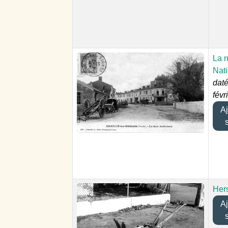
La r
Nat
daté
févr
Ajo
Hers
Ajo