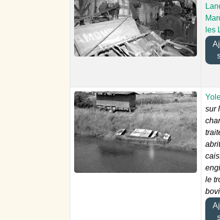
Lan
Mar
les
Ajo
Yol
sur 
char
trai
abri
cais
engi
le t
bov
Ajo