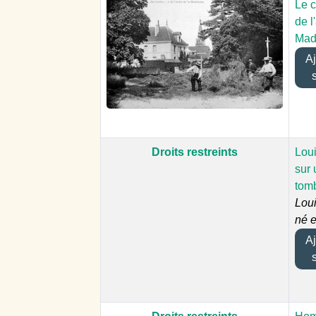
Le c
de l
Mad
Ajo
Droits restreints
Lou
sur 
tom
Lou
né 
Ajo