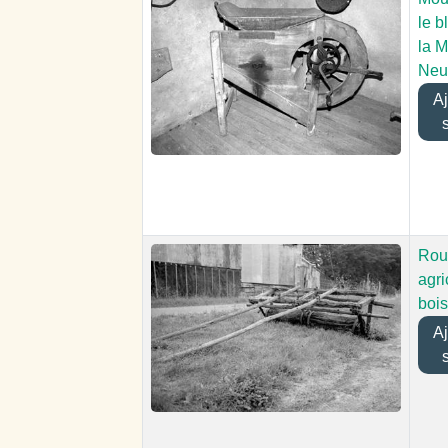
le b
la 
Neu
Ajo
Rou
agri
bois
Ajo