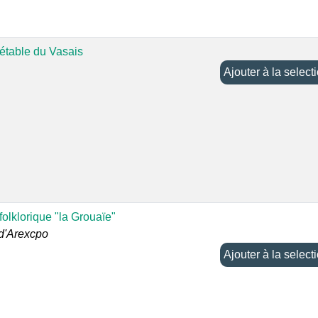
étable du Vasais
Ajouter à la selec
olklorique "la Grouaïe"
 d'Arexcpo
Ajouter à la selec