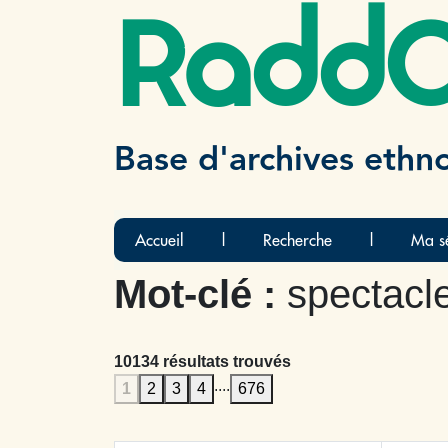
Radd
Base d'archives ethn
Accueil
|
Recherche
|
Ma sé
Mot-clé :
spectacle
10134 résultats trouvés
....
1
2
3
4
676