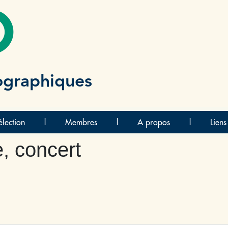
O
ographiques
lection
|
Membres
|
A propos
|
Liens
, concert