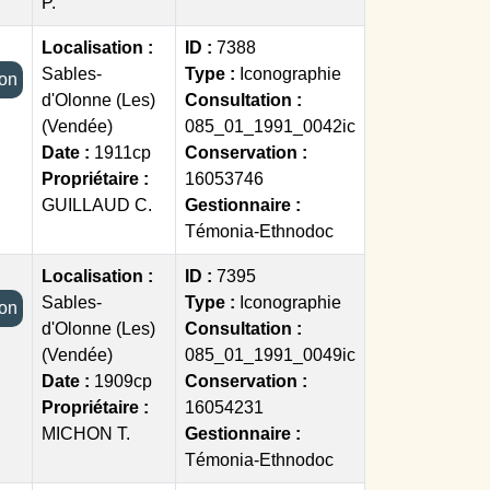
P.
Localisation :
ID :
7388
Sables-
Type :
Iconographie
tion
d'Olonne (Les)
Consultation :
(Vendée)
085_01_1991_0042ic
Date :
1911cp
Conservation :
Propriétaire :
16053746
GUILLAUD C.
Gestionnaire :
Témonia-Ethnodoc
Localisation :
ID :
7395
Sables-
Type :
Iconographie
tion
d'Olonne (Les)
Consultation :
(Vendée)
085_01_1991_0049ic
Date :
1909cp
Conservation :
Propriétaire :
16054231
MICHON T.
Gestionnaire :
Témonia-Ethnodoc