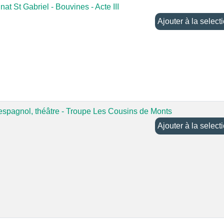
at St Gabriel - Bouvines - Acte III
Ajouter à la selec
 espagnol, théâtre - Troupe Les Cousins de Monts
Ajouter à la selec