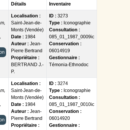
Détails
Inventaire
Localisation :
ID :
3273
am,
Saint-Jean-de-
Type :
Iconographie
Monts (Vendée)
Consultation :
,
Date :
1984
085_01_1987_0009ic
Auteur :
Jean-
Conservation :
Pierre Bertrand
06014919
tion
Propriétaire :
Gestionnaire :
BERTRAND J.-
Témonia-Ethnodoc
P.
Localisation :
ID :
3274
am,
Saint-Jean-de-
Type :
Iconographie
Monts (Vendée)
Consultation :
,
Date :
1984
085_01_1987_0010ic
Auteur :
Jean-
Conservation :
Pierre Bertrand
06014920
tion
Propriétaire :
Gestionnaire :