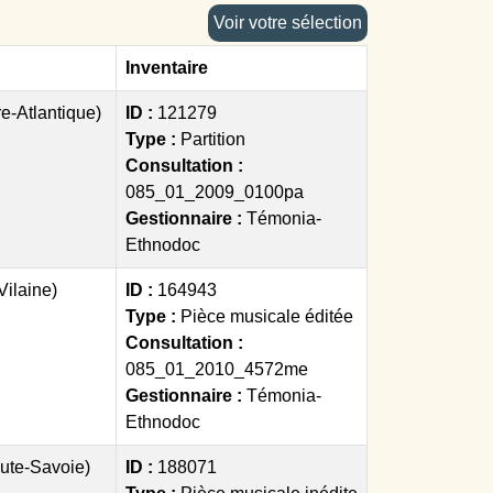
Voir votre sélection
Inventaire
e-Atlantique)
ID :
121279
Type :
Partition
Consultation :
085_01_2009_0100pa
Gestionnaire :
Témonia-
Ethnodoc
-Vilaine)
ID :
164943
Type :
Pièce musicale éditée
Consultation :
085_01_2010_4572me
Gestionnaire :
Témonia-
Ethnodoc
ute-Savoie)
ID :
188071