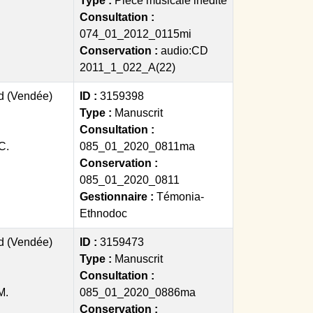
Type :
Pièce musicale inédite
Consultation :
074_01_2012_0115mi
Conservation :
audio:CD
2011_1_022_A(22)
d (Vendée)
ID :
3159398
Type :
Manuscrit
Consultation :
C.
085_01_2020_0811ma
Conservation :
085_01_2020_0811
Gestionnaire :
Témonia-
Ethnodoc
d (Vendée)
ID :
3159473
Type :
Manuscrit
Consultation :
M.
085_01_2020_0886ma
Conservation :