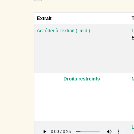
Extrait
T
Accéder à l'extrait ( .mid )
L
E
Droits restreints
M
L