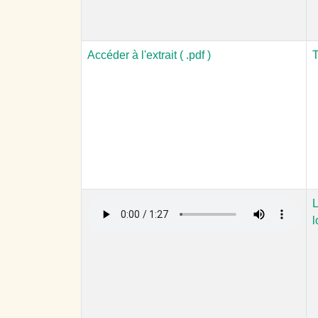
Accéder à l'extrait ( .pdf )
T
L
l