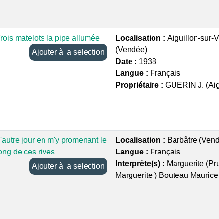
rois matelots la pipe allumée
Localisation :
Aiguillon-sur-Vi
(Vendée)
Ajouter à la selection
Date :
1938
Langue :
Français
Propriétaire :
GUERIN J. (Aig
'autre jour en m'y promenant le
Localisation :
Barbâtre (Ven
ong de ces rives
Langue :
Français
Interprète(s) :
Marguerite (P
Ajouter à la selection
Marguerite ) Bouteau Maurice