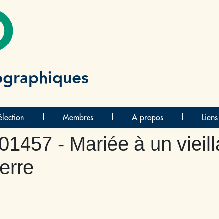
O
ographiques
lection
|
Membres
|
A propos
|
Liens
01457 - Mariée à un vieil
erre