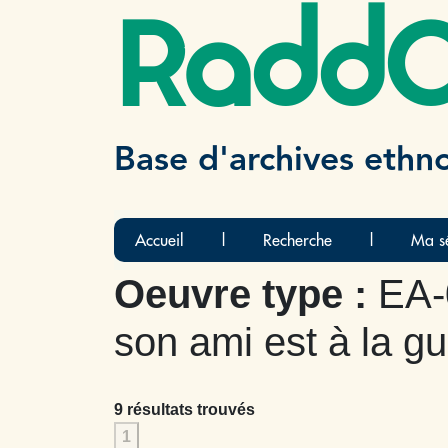
Radd
Base d'archives ethn
Accueil
|
Recherche
|
Ma sé
Oeuvre type :
EA-
son ami est à la gu
9 résultats trouvés
1