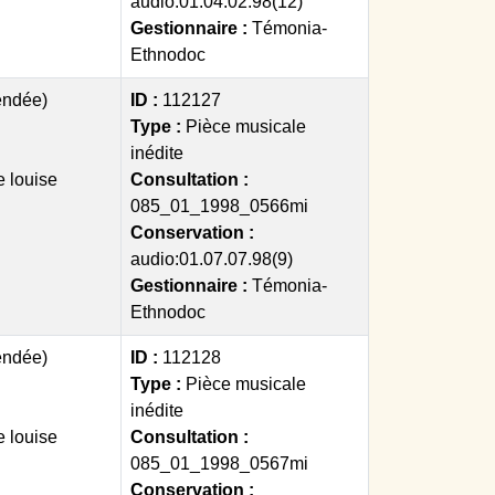
audio:01.04.02.98(12)
Gestionnaire :
Témonia-
Ethnodoc
endée)
ID :
112127
Type :
Pièce musicale
inédite
e louise
Consultation :
085_01_1998_0566mi
Conservation :
audio:01.07.07.98(9)
Gestionnaire :
Témonia-
Ethnodoc
endée)
ID :
112128
Type :
Pièce musicale
inédite
e louise
Consultation :
085_01_1998_0567mi
Conservation :