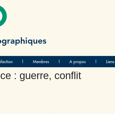
O
ographiques
lection
|
Membres
|
A propos
|
Liens
ce : guerre, conflit