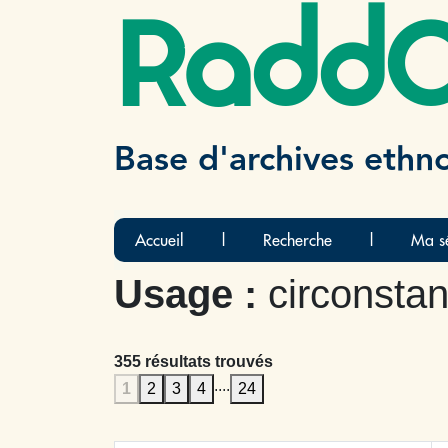
Radd
Base d'archives ethn
Accueil
|
Recherche
|
Ma sé
Usage :
circonstan
355 résultats trouvés
....
1
2
3
4
24