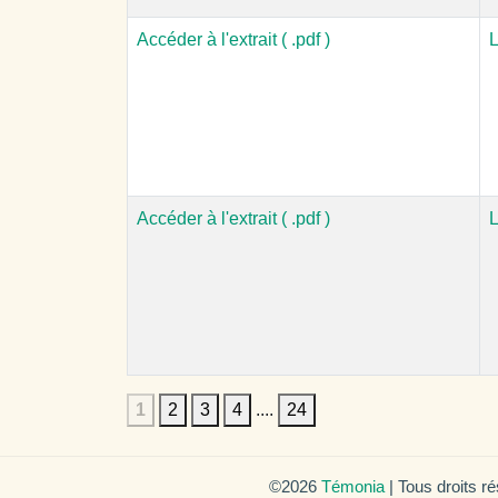
Accéder à l'extrait ( .pdf )
L
Accéder à l'extrait ( .pdf )
L
1
2
3
4
....
24
©2026
Témonia
| Tous droits r