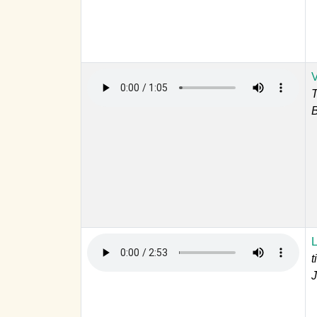
V
T
B
L
t