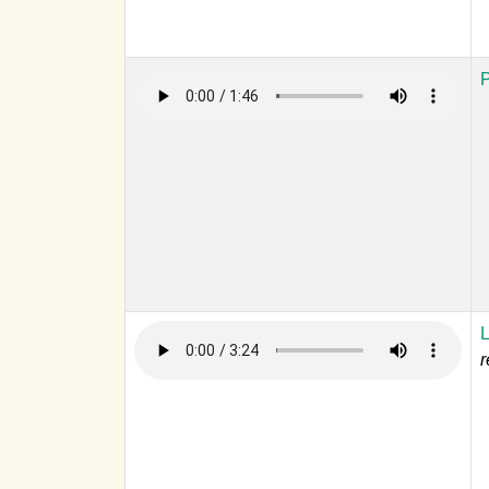
P
L
r