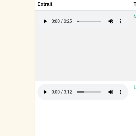
Extrait
T
M
L