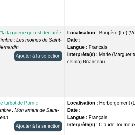
'la la guerre qui est declarée
Localisation :
Boupère (Le) (V
imbre : Les moines de Saint-
Date :
ernardin
Langue :
Français
Interprète(s) :
Marie (Marguerit
Ajouter à la selection
celina) Brianceau
e turbot de Pornic
Localisation :
Herbergement (L
imbre : Mon amant de Saint-
Date :
Jean
Langue :
Français
Interprète(s) :
Claude Tourneu
Ajouter à la selection