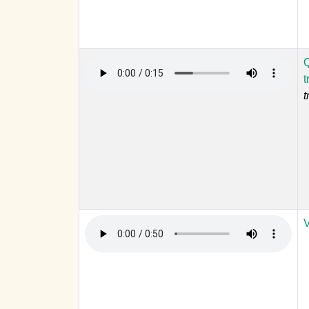
Q
t
t
V