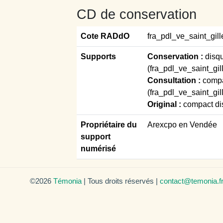
CD de conservation
Cote RADdO
fra_pdl_ve_saint_gil
Supports
Conservation :
disq
(fra_pdl_ve_saint_gi
Consultation :
compa
(fra_pdl_ve_saint_gi
Original :
compact di
Propriétaire du
Arexcpo en Vendée
support
numérisé
©2026
Témonia
| Tous droits réservés |
contact@temonia.f