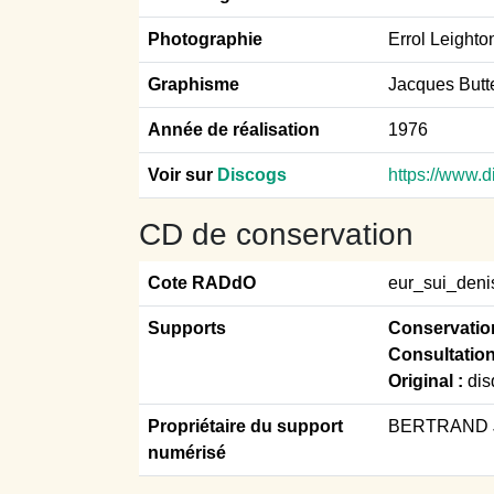
Photographie
Errol Leighto
Graphisme
Jacques Butt
Année de réalisation
1976
Voir sur
Discogs
https://www.
CD de conservation
Cote RADdO
eur_sui_den
Supports
Conservatio
Consultation
Original :
dis
Propriétaire du support
BERTRAND J
numérisé