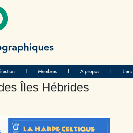
O
ographiques
lection
|
Membres
|
A propos
|
Liens
des Îles Hébrides