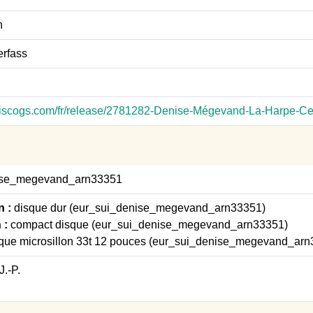
n
erfass
discogs.com/fr/release/2781282-Denise-Mégevand-La-Harpe-Cel
ise_megevand_arn33351
n :
disque dur (eur_sui_denise_megevand_arn33351)
 :
compact disque (eur_sui_denise_megevand_arn33351)
que microsillon 33t 12 pouces (eur_sui_denise_megevand_arn
.-P.