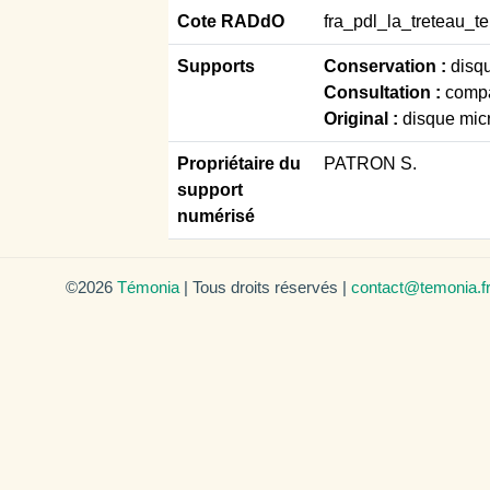
Cote RADdO
fra_pdl_la_treteau_te
Supports
Conservation :
disqu
Consultation :
compa
Original :
disque micr
Propriétaire du
PATRON S.
support
numérisé
©2026
Témonia
| Tous droits réservés |
contact@temonia.f