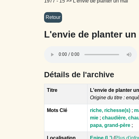
1977 - 15
>> L'envie de planter un mai
L'envie de planter un
Détails de l'archive
Titre
L'envie de planter u
Origine du titre : enqu
Mots Clé
riche, richesse(s)
;
ma
mie
;
chaudière, cha
papa, grand-père
;
Localisation
Epine (L')
(
Plus d'inf