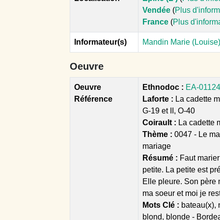
Vendée
(
Plus d'infor
France
(
Plus d'inform
Informateur(s)
Mandin Marie (Louise)
Oeuvre
Oeuvre
Ethnodoc :
EA-01124 
Référence
Laforte :
La cadette mar
G-19 et II, O-40
Coirault :
La cadette 
Thème :
0047 - Le ma
mariage
Résumé :
Faut marier
petite. La petite est p
Elle pleure. Son père
ma soeur et moi je reste
Mots Clé :
bateau(x), n
blond, blonde - Bordeaux