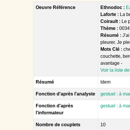
Oeuvre Référence
Ethnodoc :
E
Laforte :
La be
Coirault :
Le 
Thème :
0034
Résumé :
J'a
pleurer. Je pl
Mots Clé :
chev
couchette, berc
avantage -
Voir la liste d
Résumé
Idem
Fonction d'après l'analyste
gestuel : à m
Fonction d'après
gestuel : à m
l'informateur
Nombre de couplets
10