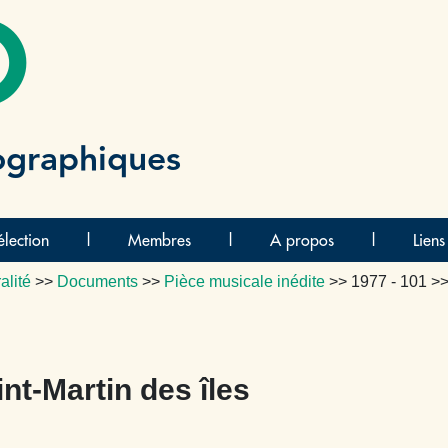
O
ographiques
lection
|
Membres
|
A propos
|
Liens
alité
>>
Documents
>>
Pièce musicale inédite
>>
1977 - 101
>>
aint-Martin des îles