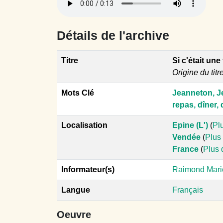
Détails de l'archive
Titre
Si c'était une
Origine du titr
Mots Clé
Jeanneton, J
repas, dîner,
Localisation
Epine (L')
(
Pl
Vendée
(
Plus 
France
(
Plus 
Informateur(s)
Raimond Marie
Langue
Français
Oeuvre