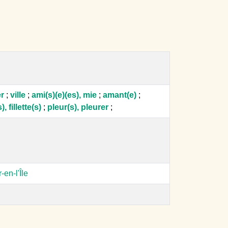
er
;
ville
;
ami(s)(e)(es), mie
;
amant(e)
;
s), fillette(s)
;
pleur(s), pleurer
;
en-l'Île