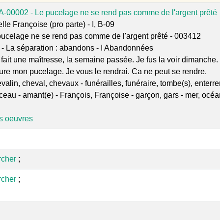
A-00002 - Le pucelage ne se rend pas comme de l'argent prêté
lle Françoise (pro parte) - I, B-09
pucelage ne se rend pas comme de l'argent prêté - 003412
 - La séparation : abandons - I Abandonnées
i fait une maîtresse, la semaine passée. Je fus la voir dimanche.
eure mon pucelage. Je vous le rendrai. Ca ne peut se rendre.
alin, cheval, chevaux - funérailles, funéraire, tombe(s), enterremen
eau - amant(e) - François, Françoise - garçon, gars - mer, océan -
es oeuvres
archer
;
archer
;