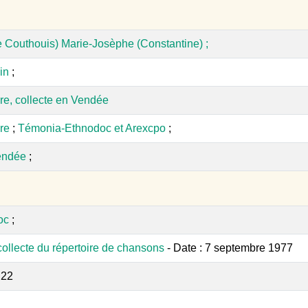
 Couthouis) Marie-Josèphe (Constantine) ;
in
;
re, collecte en Vendée
ère
;
Témonia-Ethnodoc et Arexcpo
;
endée
;
oc
;
collecte du répertoire de chansons
- Date : 7 septembre 1977
:22