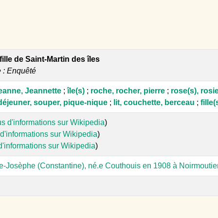
 fille de Saint-Martin des îles
e : Enquêté
eanne, Jeannette
;
île(s)
;
roche, rocher, pierre
;
rose(s), rosi
 déjeuner, souper, pique-nique
;
lit, couchette, berceau
;
fille(
us d'informations sur Wikipedia
)
d'informations sur Wikipedia
)
d'informations sur Wikipedia
)
-Josèphe (Constantine), né.e Couthouis en 1908 à Noirmoutier-