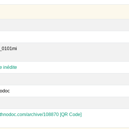
_0101mi
e inédite
odoc
-ethnodoc.com/archive/108870
[QR Code]