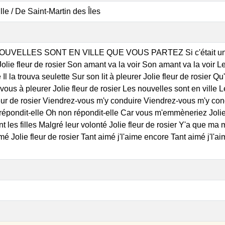
fille / De Saint-Martin des Îles
OUVELLES SONT EN VILLE QUE VOUS PARTEZ Si c'était une fil
lie fleur de rosier Son amant va la voir Son amant va la voir Le s
 Il la trouva seulette Sur son lit à pleurer Jolie fleur de rosier
vous à pleurer Jolie fleur de rosier Les nouvelles sont en ville
leur de rosier Viendrez-vous m'y conduire Viendrez-vous m'y cond
répondit-elle Oh non répondit-elle Car vous m'emmèneriez Jolie f
 les filles Malgré leur volonté Jolie fleur de rosier Y'a que m
imé Jolie fleur de rosier Tant aimé j'l'aime encore Tant aimé j'l'aim