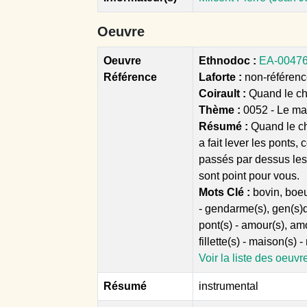
Oeuvre
Oeuvre
Ethnodoc :
EA-00476 
Référence
Laforte :
non-référencé
Coirault :
Quand le ch
Thème :
0052 - Le ma
Résumé :
Quand le ch
a fait lever les ponts
passés par dessus les 
sont point pour vous.
Mots Clé :
bovin, boeu
- gendarme(s), gen(s)d
pont(s) - amour(s), am
fillette(s) - maison(s
Voir la liste des oeuvr
Résumé
instrumental