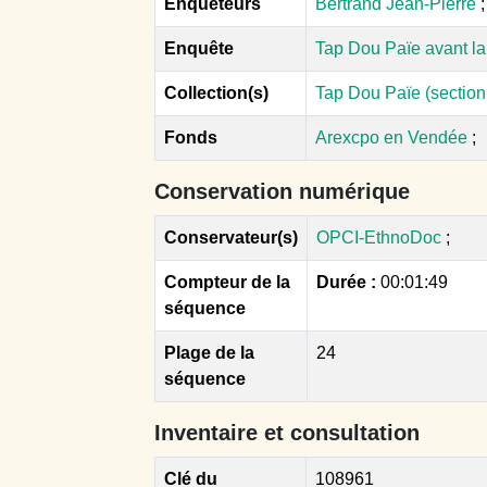
Enquêteurs
Bertrand Jean-Pierre
;
Enquête
Tap Dou Païe avant la
Collection(s)
Tap Dou Païe (sectio
Fonds
Arexcpo en Vendée
;
Conservation numérique
Conservateur(s)
OPCI-EthnoDoc
;
Compteur de la
Durée :
00:01:49
séquence
Plage de la
24
séquence
Inventaire et consultation
Clé du
108961