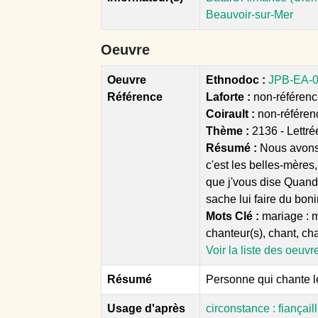
Beauvoir-sur-Mer
Oeuvre
Oeuvre
Ethnodoc :
JPB-EA-01
Référence
Laforte :
non-référencé
Coirault :
non-référen
Thème :
2136 - Lettré
Résumé :
Nous avons 
c'est les belles-mères
que j'vous dise Quand 
sache lui faire du bon
Mots Clé :
mariage : mar
chanteur(s), chant, c
Voir la liste des oeuvr
Résumé
Personne qui chante le
Usage d'après
circonstance : fiançai