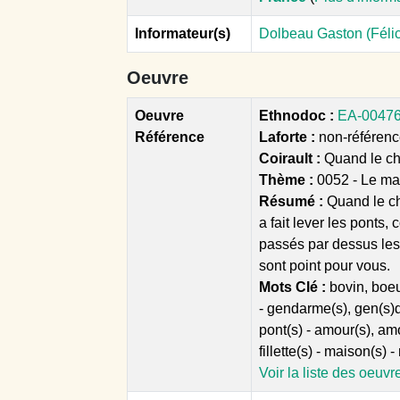
Informateur(s)
Dolbeau Gaston (Félic
Oeuvre
Oeuvre
Ethnodoc :
EA-00476 
Référence
Laforte :
non-référencé
Coirault :
Quand le ch
Thème :
0052 - Le ma
Résumé :
Quand le ch
a fait lever les ponts
passés par dessus les 
sont point pour vous.
Mots Clé :
bovin, boeu
- gendarme(s), gen(s)d
pont(s) - amour(s), am
fillette(s) - maison(s
Voir la liste des oeuvr