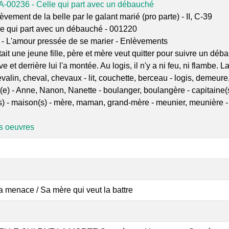
A-00236 - Celle qui part avec un débauché
èvement de la belle par le galant marié (pro parte) - II, C-39
le qui part avec un débauché - 001220
 - L'amour pressée de se marier - Enlèvements
tait une jeune fille, père et mère veut quitter pour suivre un d
e et derrière lui l'a montée. Au logis, il n'y a ni feu, ni flambe. L
valin, cheval, chevaux - lit, couchette, berceau - logis, demeure
(e) - Anne, Nanon, Nanette - boulanger, boulangère - capitaine(
tte(s) - maison(s) - mère, maman, grand-mère - meunier, meunière -
es oeuvres
a menace / Sa mère qui veut la battre