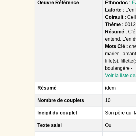
Oeuvre Référence
Ethnodoc :
E
Laforte :
L'enl
Coirault :
Cel
Thème :
0012
Résumé :
C'é
entend. L'enlèv
Mots Clé :
che
marier - amant
fille(s), fille
boulangère -
Voir la liste d
Résumé
idem
Nombre de couplets
10
Incipit du couplet
Son père qui l
Texte saisi
Oui