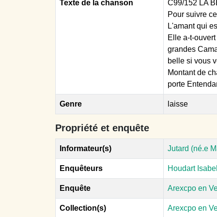
Texte de la chanson
C99/152 LA BE
Pour suivre ce
L'amant qui es
Elle a-t-ouvert
grandes Camara
belle si vous 
Montant de cha
porte Entendant
Genre
laisse
Propriété et enquête
Informateur(s)
Jutard (né.e 
Enquêteurs
Houdart Isabe
Enquête
Arexcpo en V
Collection(s)
Arexcpo en V