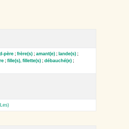
nd-père
;
frère(s)
;
amant(e)
;
lande(s)
;
re
;
fille(s), fillette(s)
;
débauché(e)
;
(Les)