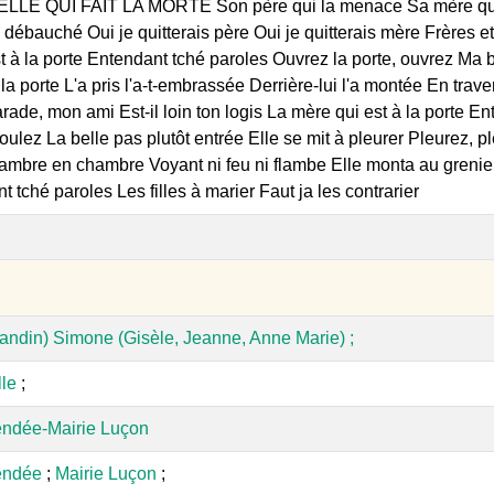
LLE QUI FAIT LA MORTE Son père qui la menace Sa mère qui ve
 débauché Oui je quitterais père Oui je quitterais mère Frères 
t à la porte Entendant tché paroles Ouvrez la porte, ouvrez Ma be
 la porte L'a pris l'a-t-embrassée Derrière-lui l'a montée En trav
de, mon ami Est-il loin ton logis La mère qui est à la porte En
voulez La belle pas plutôt entrée Elle se mit à pleurer Pleurez, 
mbre en chambre Voyant ni feu ni flambe Elle monta au grenier 
 tché paroles Les filles à marier Faut ja les contrarier
Mandin) Simone (Gisèle, Jeanne, Anne Marie) ;
lle
;
endée-Mairie Luçon
endée
;
Mairie Luçon
;