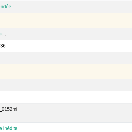
endée
;
oc
;
:36
_0152mi
e inédite