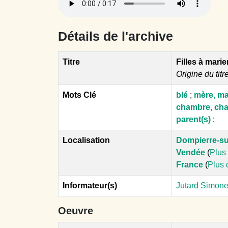
Détails de l'archive
Titre
Filles à marie
Origine du titr
Mots Clé
blé
;
mère, m
chambre, cha
parent(s)
;
Localisation
Dompierre-s
Vendée
(
Plus 
France
(
Plus 
Informateur(s)
Jutard Simone
Oeuvre