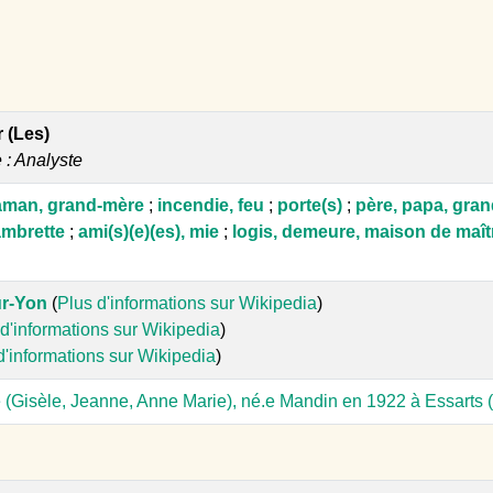
r (Les)
e : Analyste
aman, grand-mère
;
incendie, feu
;
porte(s)
;
père, papa, gra
mbrette
;
ami(s)(e)(es), mie
;
logis, demeure, maison de maît
ur-Yon
(
Plus d'informations sur Wikipedia
)
d'informations sur Wikipedia
)
d'informations sur Wikipedia
)
 (Gisèle, Jeanne, Anne Marie), né.e Mandin en 1922 à Essarts 