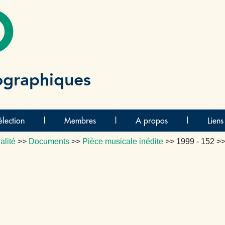
O
ographiques
lection
|
Membres
|
A propos
|
Liens
alité
>>
Documents
>>
Pièce musicale inédite
>>
1999 - 152
>>