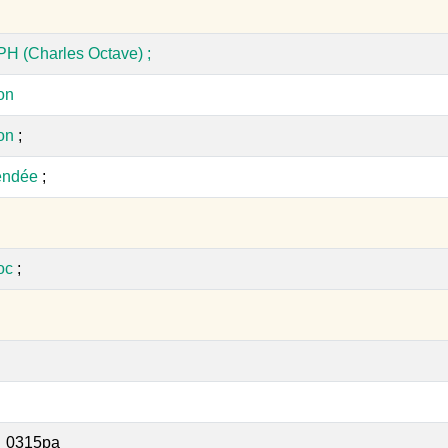
H (Charles Octave) ;
on
ton
;
endée
;
oc
;
_0315pa