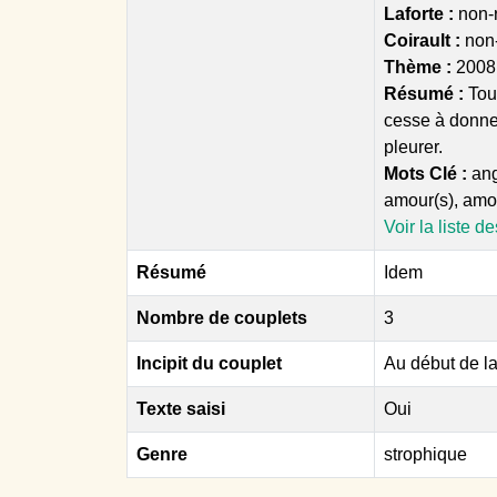
Laforte :
non-r
Coirault :
non
Thème :
2008 
Résumé :
Tou
cesse à donner
pleurer.
Mots Clé :
ange
amour(s), amou
Voir la liste d
Résumé
Idem
Nombre de couplets
3
Incipit du couplet
Au début de la
Texte saisi
Oui
Genre
strophique