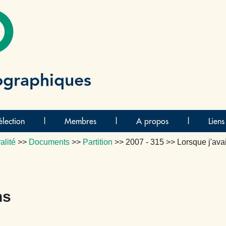
O
ographiques
lection
|
Membres
|
A propos
|
Liens
alité
>>
Documents
>>
Partition
>>
2007 - 315
>> Lorsque j'ava
ns