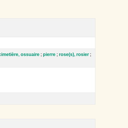
cimetière, ossuaire
;
pierre
;
rose(s), rosier
;