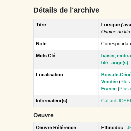
Détails de l'archive
Titre
Lorsque j'ava
Origine du titr
Note
Correspondanc
Mots Clé
baiser, embr
blé
;
ange(s)
Localisation
Bois-de-Cén
Vendée
(
Plus 
France
(
Plus 
Informateur(s)
Callard JOSEP
Oeuvre
Oeuvre Référence
Ethnodoc :
J