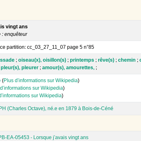
is vingt ans
e : enquêteur
e partition: cc_03_27_11_07 page 5 n°85
assade
;
oiseau(x), oisillon(s)
;
printemps
;
rêve(s)
;
chemin
;
;
pleur(s), pleurer
;
amour(s), amourettes,
;
é
(
Plus d'informations sur Wikipedia
)
d'informations sur Wikipedia
)
d'informations sur Wikipedia
)
H (Charles Octave), né.e en 1879 à Bois-de-Céné
PB-EA-05453 - Lorsque j'avais vingt ans