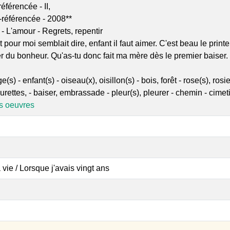
éférencée - II,
-référencée - 2008**
- L'amour - Regrets, repentir
t pour moi semblait dire, enfant il faut aimer. C'est beau le pri
 du bonheur. Qu'as-tu donc fait ma mère dès le premier baiser. J'
(s) - enfant(s) - oiseau(x), oisillon(s) - bois, forêt - rose(s), r
rettes, - baiser, embrassade - pleur(s), pleurer - chemin - cimeti
es oeuvres
 vie / Lorsque j'avais vingt ans