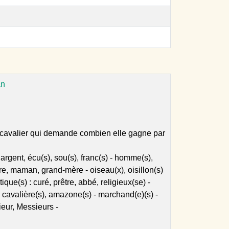
an
cavalier qui demande combien elle gagne par
argent, écu(s), sou(s), franc(s) - homme(s),
e, maman, grand-mère - oiseau(x), oisillon(s)
ique(s) : curé, prêtre, abbé, religieux(se) -
), cavalière(s), amazone(s) - marchand(e)(s) -
ieur, Messieurs -