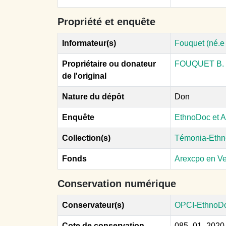
Propriété et enquête
Informateur(s)
Fouquet (né.e 
Propriétaire ou donateur
FOUQUET B.
de l'original
Nature du dépôt
Don
Enquête
EthnoDoc et A
Collection(s)
Témonia-Ethn
Fonds
Arexcpo en V
Conservation numérique
Conservateur(s)
OPCI-EthnoD
Cote de conservation
085_01_2020