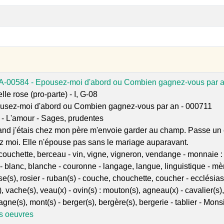
A-00584 - Epousez-moi d'abord ou Combien gagnez-vous par 
lle rose (pro-parte) - I, G-08
usez-moi d'abord ou Combien gagnez-vous par an - 000711
- L'amour - Sages, prudentes
nd j'étais chez mon père m'envoie garder au champ. Passe un 
z moi. Elle n'épouse pas sans le mariage auparavant.
, couchette, berceau - vin, vigne, vigneron, vendange - monnaie : 
blanc, blanche - couronne - langage, langue, linguistique - mèr
ose(s), rosier - ruban(s) - couche, chouchette, coucher - ecclésiast
), vache(s), veau(x) - ovin(s) : mouton(s), agneau(x) - cavalier(s
agne(s), mont(s) - berger(s), bergère(s), bergerie - tablier - Mons
es oeuvres