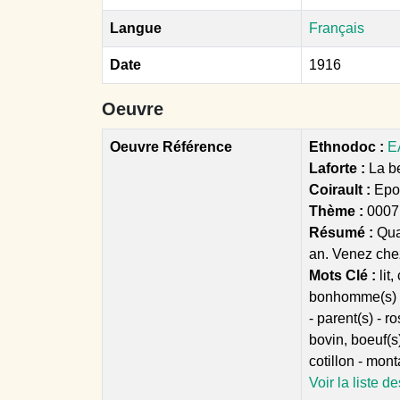
Langue
Français
Date
1916
Oeuvre
Oeuvre Référence
Ethnodoc :
E
Laforte :
La be
Coirault :
Epo
Thème :
0007 
Résumé :
Qua
an. Venez che
Mots Clé :
lit
bonhomme(s) - 
- parent(s) - r
bovin, boeuf(s
cotillon - mont
Voir la liste d