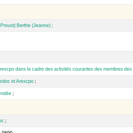
Proust) Berthe (Jeanne) ;
rexcpo dans le cadre des activités courantes des membres des 
odoc et Arexcpo
;
endée
;
oc
;
_0690