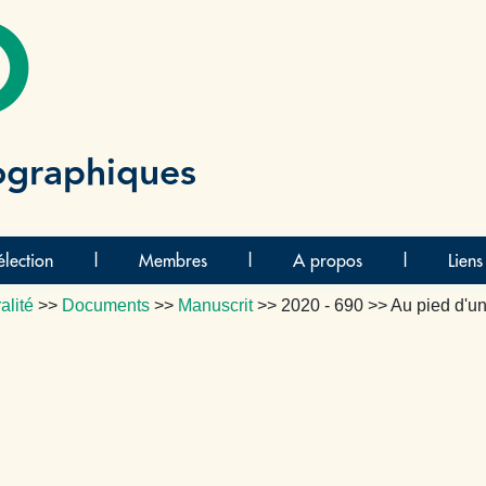
O
ographiques
lection
|
Membres
|
A propos
|
Liens
alité
>>
Documents
>>
Manuscrit
>>
2020 - 690
>> Au pied d'u