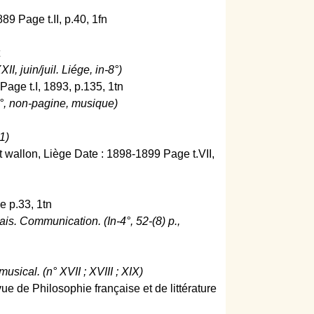
89 Page t.II, p.40, 1fn
I, juin/juil. Liége, in-8°)
Page t.I, 1893, p.135, 1tn
4°, non-pagine, musique)
1)
rt wallon, Liège Date : 1898-1899 Page t.VII,
e p.33, 1tn
is. Communication. (In-4°, 52-(8) p.,
sical. (n° XVII ; XVIII ; XIX)
 de Philosophie française et de littérature