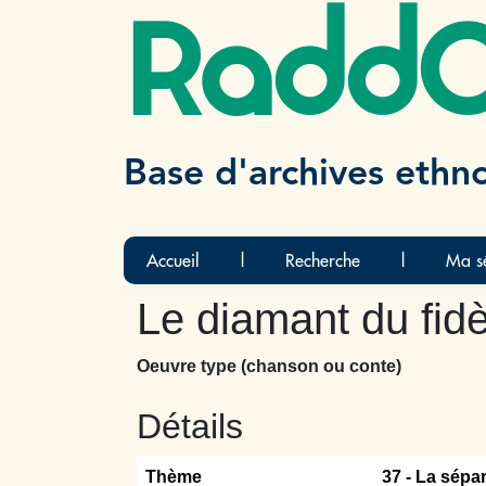
Radd
Base d'archives ethn
Accueil
|
Recherche
|
Ma sé
Le diamant du fid
Oeuvre type (chanson ou conte)
Détails
Thème
37 -
La sépar