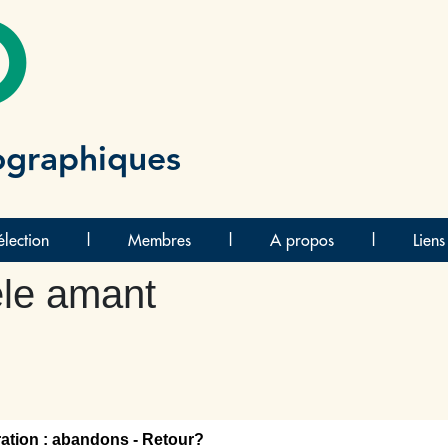
O
ographiques
lection
|
Membres
|
A propos
|
Liens
èle amant
ation : abandons - Retour?