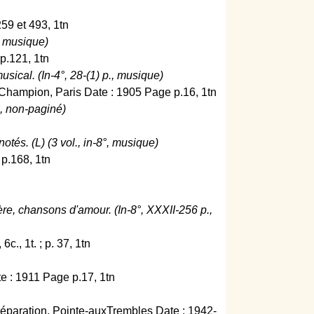
59 et 493, 1tn
, musique)
p.121, 1tn
ical. (In-4°, 28-(1) p., musique)
hampion, Paris Date : 1905 Page p.16, 1tn
, non-paginé)
otés. (L) (3 vol., in-8°, musique)
 p.168, 1tn
e, chansons d'amour. (In-8°, XXXII-256 p.,
c., 1t. ; p. 37, 1tn
e : 1911 Page p.17, 1tn
 Réparation, Pointe-auxTrembles Date : 1942-