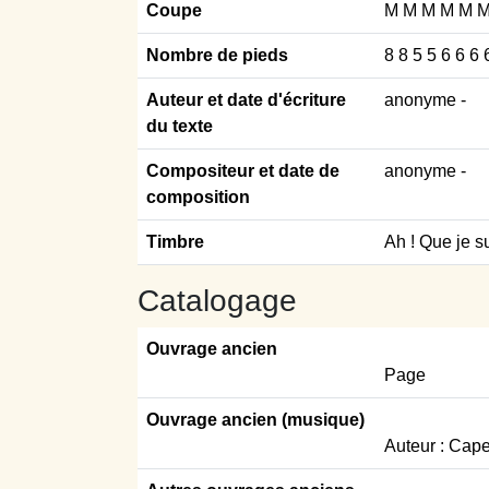
Coupe
M M M M M 
Nombre de pieds
8 8 5 5 6 6 6 
Auteur et date d'écriture
anonyme
-
du texte
Compositeur et date de
anonyme -
composition
Timbre
Ah ! Que je s
Catalogage
Ouvrage ancien
Page
Ouvrage ancien (musique)
Auteur : Capel