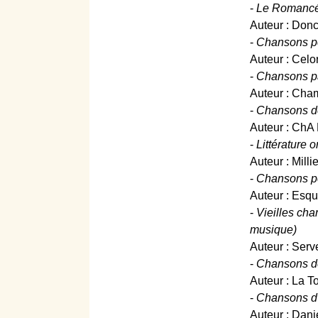
-
Le Romancéro
Auteur : Donc
-
Chansons pop
Auteur : Celo
-
Chansons pat
Auteur : Cha
-
Chansons de
Auteur : ChA 
-
Littérature o
Auteur : Milli
-
Chansons popu
Auteur : Esqu
-
Vieilles ch
musique)
Auteur : Serve
-
Chansons de
Auteur : La T
-
Chansons d'A
Auteur : Dani