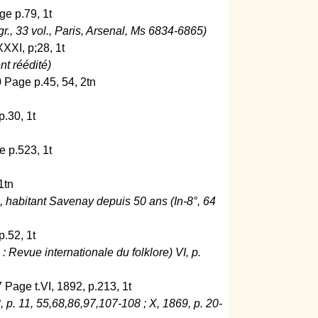
ge p.79, 1t
r., 33 vol., Paris, Arsenal, Ms 6834-6865)
XXXI, p;28, 1t
t réédité)
 Page p.45, 54, 2tn
p.30, 1t
e p.523, 1t
1tn
 habitant Savenay depuis 50 ans (In-8°, 64
p.52, 1t
 Revue internationale du folklore) VI, p.
 Page t.VI, 1892, p.213, 1t
, p. 11, 55,68,86,97,107-108 ; X, 1869, p. 20-