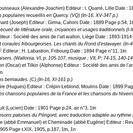
ousseaux (Alexandre-Joachim) Editeur : I. Quarré, Lille Date : 18
 populaires recueillis en Quercy. (VQ) (In-16, XV-347 p.)
ard (Joseph) Editeur : Girma, Cahors Date : 1889 Page p.54, 1t
cueil de littérature orale, croyances et usages traditionnels (I-XXI
iteur : Société des amis de l'art wallon, Liège Date : 1893-1914 
coraules fribourgeoises. Les chants du Rond d'estavayer. (In-
 Editeur : H. Labastron, Fribourg Date : 1894 Page n°11, 1tn
sers. (Wallonia, VI, p. 105-107, musique ; VII, P; 74-15, 140-14
on (Oscar) et Tilkin (Alphonse) Editeur : Société des amis de l'a
tn
 berriaudes. (C) (In-16, XI-161 p.)
ire (Hugues) Editeur : Crépin-Leblond, Moulins Date : 1899 Pag
es chansons populaires de la France et les chansons du Niverna
ult (Lucien) Date : 1901 Page p.24, air n°3, 1tn
nsons patoises du Périgord, avec traduction adaptée au rythme mu
e (abbé Emmanuel) et Cheminade (abbé Eugène) Editeur : Revue
905 Page t.XIX, 1905, p.187, 1tn, 1n