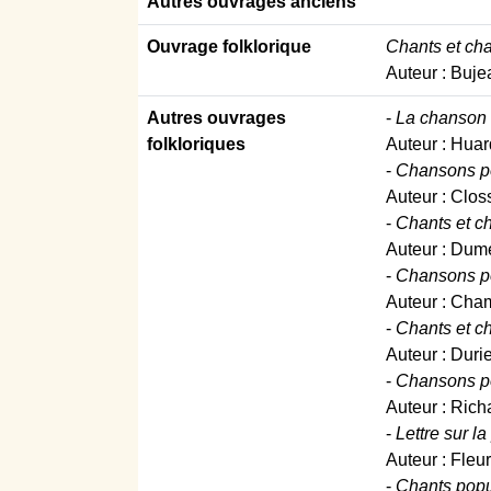
Autres ouvrages anciens
Ouvrage folklorique
Chants et cha
Auteur : Bujea
Autres ouvrages
-
La chanson f
folkloriques
Auteur : Huard
-
Chansons pop
Auteur : Clos
-
Chants et ch
Auteur : Dume
-
Chansons po
Auteur : Cham
-
Chants et ch
Auteur : Durie
-
Chansons pop
Auteur : Richa
-
Lettre sur 
Auteur : Fleu
-
Chants popul