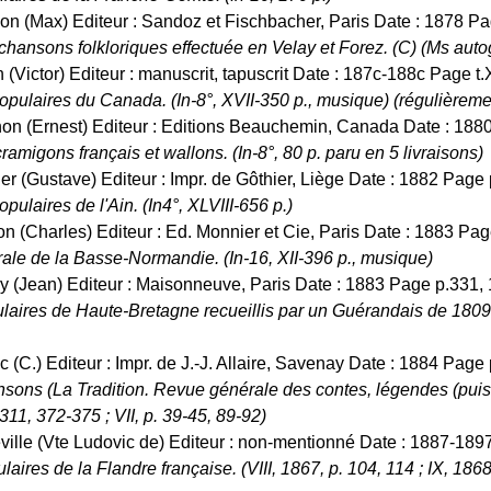
on (Max) Editeur : Sandoz et Fischbacher, Paris Date : 1878 Pa
chansons folkloriques effectuée en Velay et Forez. (C) (Ms autog
 (Victor) Editeur : manuscrit, tapuscrit Date : 187c-188c Page t.
ulaires du Canada. (In-8°, XVII-350 p., musique) (régulièremen
on (Ernest) Editeur : Editions Beauchemin, Canada Date : 1880
ramigons français et wallons. (In-8°, 80 p. paru en 5 livraisons)
ier (Gustave) Editeur : Impr. de Gôthier, Liège Date : 1882 Page 
ulaires de l'Ain. (In4°, XLVIII-656 p.)
lon (Charles) Editeur : Ed. Monnier et Cie, Paris Date : 1883 Pag
orale de la Basse-Normandie. (In-16, XII-396 p., musique)
ry (Jean) Editeur : Maisonneuve, Paris Date : 1883 Page p.331, 
laires de Haute-Bretagne recueillis par un Guérandais de 1809,
 (C.) Editeur : Impr. de J.-J. Allaire, Savenay Date : 1884 Page 
nsons (La Tradition. Revue générale des contes, légendes (puis :
11, 372-375 ; VII, p. 39-45, 89-92)
eville (Vte Ludovic de) Editeur : non-mentionné Date : 1887-1897
aires de la Flandre française. (VIII, 1867, p. 104, 114 ; IX, 1868