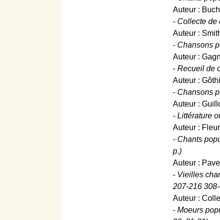
Auteur : Buch
-
Collecte de 
Auteur : Smith
-
Chansons pop
Auteur : Gagn
-
Recueil de c
Auteur : Gôth
-
Chansons pop
Auteur : Guil
-
Littérature 
Auteur : Fleu
-
Chants popu
p.)
Auteur : Pavec
-
Vieilles cha
207-216 308-3
Auteur : Coll
-
Moeurs popul