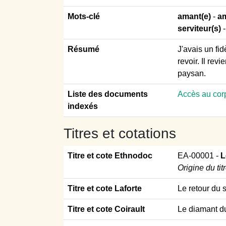
Mots-clé
amant(e)
-
am
serviteur(s)
-
Résumé
J'avais un fi
revoir. Il rev
paysan.
Liste des documents
Accès au cor
indexés
Titres et cotations
Titre et cote Ethnodoc
EA-00001
-
L
Origine du tit
Titre et cote Laforte
Le retour du 
Titre et cote Coirault
Le diamant du