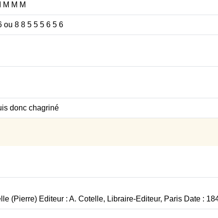
M M M M
6 ou 8 8 5 5 5 6 5 6
uis donc chagriné
le (Pierre) Editeur : A. Cotelle, Libraire-Editeur, Paris Date : 