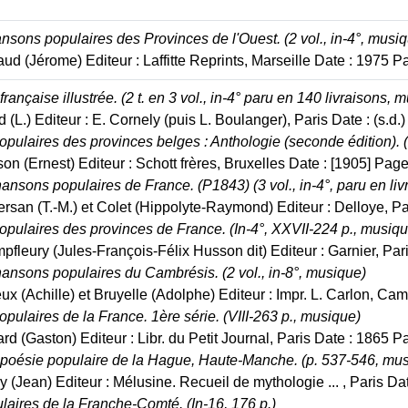
nsons populaires des Provinces de l'Ouest. (2 vol., in-4°, musiq
ud (Jérome) Editeur : Laffitte Reprints, Marseille Date : 1975 Pag
rançaise illustrée. (2 t. en 3 vol., in-4° paru en 140 livraisons, 
 (L.) Editeur : E. Cornely (puis L. Boulanger), Paris Date : (s.d.) 
ulaires des provinces belges : Anthologie (seconde édition). (I
son (Ernest) Editeur : Schott frères, Bruxelles Date : [1905] Page
ansons populaires de France. (P1843) (3 vol., in-4°, paru en liv
rsan (T.-M.) et Colet (Hippolyte-Raymond) Editeur : Delloye, Pari
pulaires des provinces de France. (In-4°, XXVII-224 p., musiqu
pfleury (Jules-François-Félix Husson dit) Editeur : Garnier, Pari
ansons populaires du Cambrésis. (2 vol., in-8°, musique)
ux (Achille) et Bruyelle (Adolphe) Editeur : Impr. L. Carlon, Cam
ulaires de la France. 1ère série. (VIII-263 p., musique)
rd (Gaston) Editeur : Libr. du Petit Journal, Paris Date : 1865 P
la poésie populaire de la Hague, Haute-Manche. (p. 537-546, mu
ry (Jean) Editeur : Mélusine. Recueil de mythologie ... , Paris D
aires de la Franche-Comté. (In-16, 176 p.)