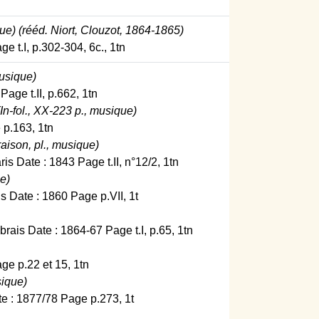
ue) (rééd. Niort, Clouzot, 1864-1865)
e t.I, p.302-304, 6c., 1tn
musique)
Page t.II, p.662, 1tn
n-fol., XX-223 p., musique)
 p.163, 1tn
raison, pl., musique)
s Date : 1843 Page t.II, n°12/2, 1tn
e)
s Date : 1860 Page p.VII, 1t
brais Date : 1864-67 Page t.I, p.65, 1tn
age p.22 et 15, 1tn
sique)
ate : 1877/78 Page p.273, 1t