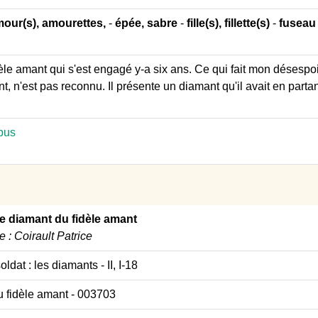
our(s), amourettes,
-
épée, sabre
-
fille(s), fillette(s)
-
fuseau
dèle amant qui s'est engagé y-a six ans. Ce qui fait mon désespoi
ient, n'est pas reconnu. Il présente un diamant qu'il avait en par
pus
e diamant du fidèle amant
re : Coirault Patrice
soldat : les diamants
- II, I-18
 fidèle amant
- 003703