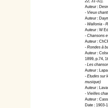
22, 31-31),
Auteur : Desr
-
Vieux chants
Auteur : Daym
-
Wallonia - Re
Auteur : W Ed
-
Chansons et 
Auteur : ChCF
-
Rondes à bai
Auteur : Cols
1899, p.74, 1
-
Les chansons
Auteur : Lapa
-
Etudes sur l
musique)
Auteur : Lava
-
Vieilles cha
Auteur : Cass
Date : 1903-1