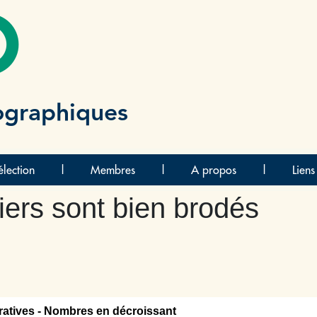
O
ographiques
lection
|
Membres
|
A propos
|
Liens
iers sont bien brodés
atives - Nombres en décroissant