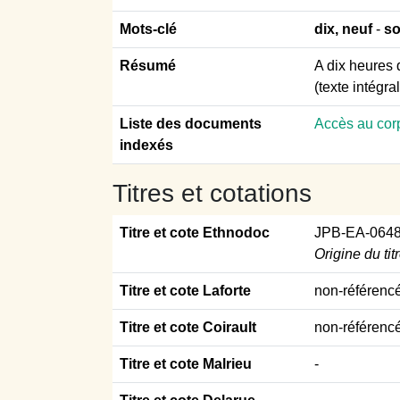
Mots-clé
dix, neuf
-
so
Résumé
A dix heures 
(texte intégra
Liste des documents
Accès au cor
indexés
Titres et cotations
Titre et cote Ethnodoc
JPB-EA-064
Origine du tit
Titre et cote Laforte
non-référenc
Titre et cote Coirault
non-référenc
Titre et cote Malrieu
-