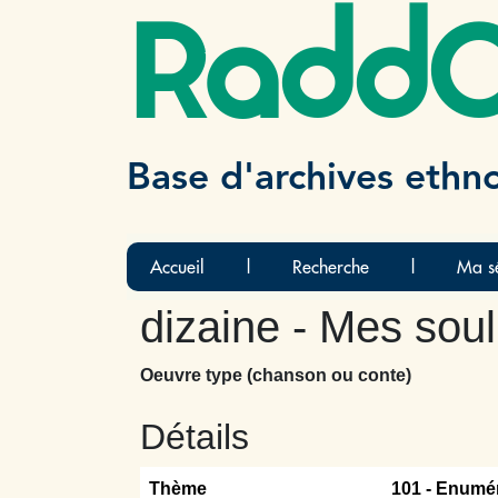
Radd
Base d'archives ethn
Accueil
|
Recherche
|
Ma sé
dizaine - Mes soul
Oeuvre type (chanson ou conte)
Détails
Thème
101 -
Enumér