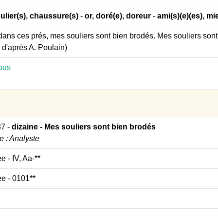
ulier(s), chaussure(s)
-
or, doré(e), doreur
-
ami(s)(e)(es), mi
dans ces prés, mes souliers sont bien brodés. Mes souliers sont 
l d'après A. Poulain)
pus
87
-
dizaine - Mes souliers sont bien brodés
re : Analyste
ée
- IV, Aa-**
ée
- 0101**