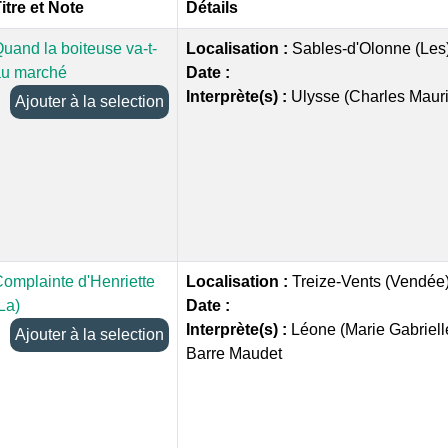
itre et Note
Détails
uand la boiteuse va-t-
Localisation :
Sables-d'Olonne (Les
au marché
Date :
Interprète(s) :
Ulysse (Charles Mauri
Ajouter à la selection
omplainte d'Henriette
Localisation :
Treize-Vents (Vendée
La)
Date :
Interprète(s) :
Léone (Marie Gabriell
Ajouter à la selection
Barre Maudet