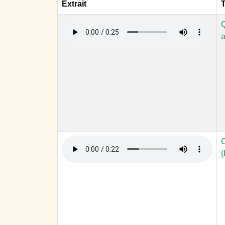
Extrait
T
Q
C
(