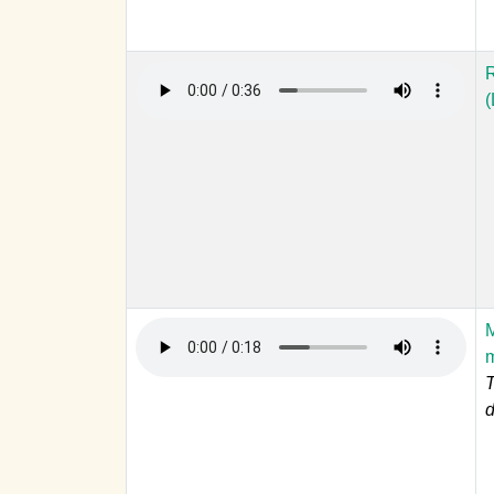
R
(
M
T
d