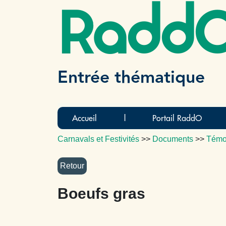
Radd
Entrée thématique
Accueil
|
Portail RaddO
Carnavals et Festivités
>>
Documents
>>
Témo
Boeufs gras