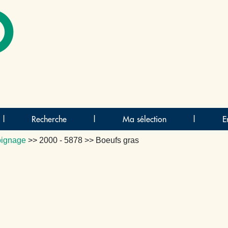
O
|
Recherche
|
Ma sélection
|
E
ignage
>>
2000 - 5878
>> Boeufs gras