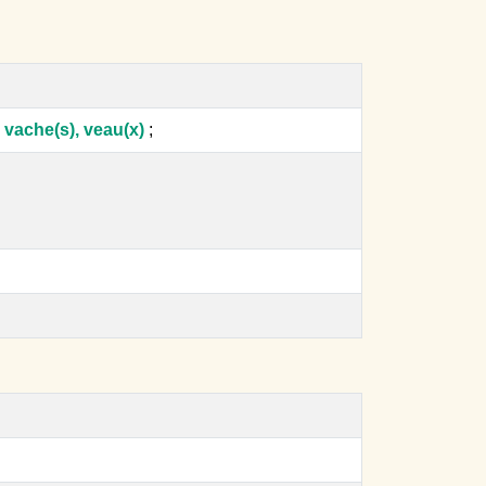
, vache(s), veau(x)
;