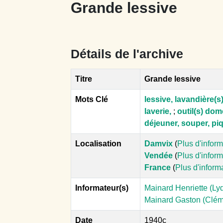
Grande lessive
Détails de l'archive
Titre
Grande lessive
Mots Clé
lessive, lavandière(s
laverie,
;
outil(s) dom
déjeuner, souper, pi
Localisation
Damvix
(
Plus d'infor
Vendée
(
Plus d'infor
France
(
Plus d'inform
Informateur(s)
Mainard Henriette (Ly
Mainard Gaston (Cléme
Date
1940c