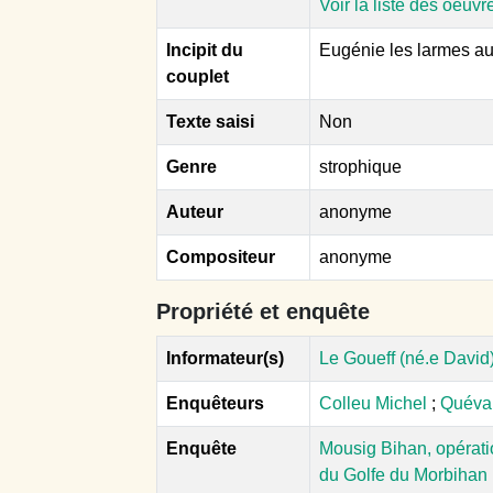
Voir la liste des oeuvr
Incipit du
Eugénie les larmes aux
couplet
Texte saisi
Non
Genre
strophique
Auteur
anonyme
Compositeur
anonyme
Propriété et enquête
Informateur(s)
Le Goueff (né.e David)
Enquêteurs
Colleu Michel
;
Quéval
Enquête
Mousig Bihan, opérati
du Golfe du Morbihan