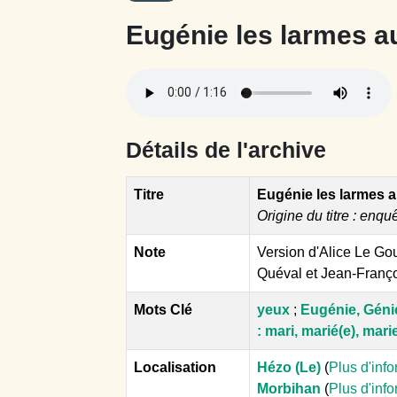
Eugénie les larmes a
Détails de l'archive
Titre
Eugénie les larmes 
Origine du titre : enqu
Note
Version d'Alice Le Gou
Quéval et Jean-Franç
Mots Clé
yeux
;
Eugénie, Géni
: mari, marié(e), mari
Localisation
Hézo (Le)
(
Plus d'inf
Morbihan
(
Plus d'inf