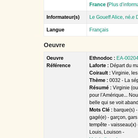
France
(
Plus d'inform
Informateur(s)
Le Goueff Alice, né.e
Langue
Français
Oeuvre
Oeuvre
Ethnodoc :
EA-00204 
Référence
Laforte :
Départ du mar
Coirault :
Virginie, l
Thème :
0032 - La sép
Résumé :
Virginie (ou
pour l'Amérique... Nou
belle qui se voit aband
Mots Clé :
barque(s) -
gagé(e) - garçon, gars 
tempête - vaisseau(x) 
Louis, Louison -