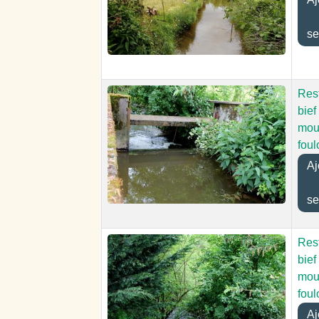
se
Res
bief
mou
foul
Aj
se
Res
bief
mou
foul
Aj