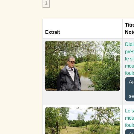
1
Titr
Extrait
Not
Did
prés
le s
mou
foul
Aj
se
Le s
mou
foul
Aj