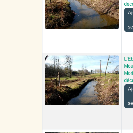
déc
Aj
se
L'E
Mou
Mori
déc
Aj
se