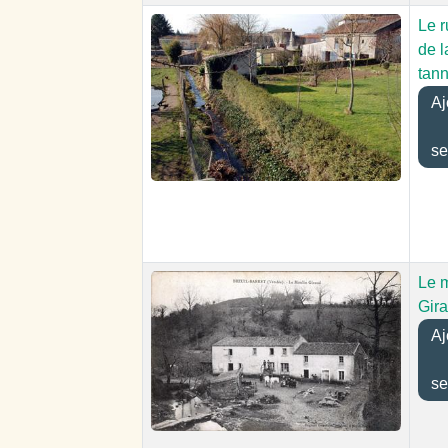
Le 
de l
tann
Aj
se
Le 
Gir
Aj
se