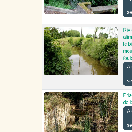
se
Rivi
alim
le b
mou
foul
Aj
se
Pris
de l
Aj
se