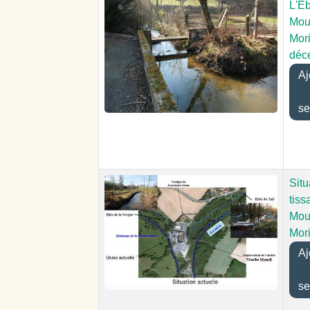
L'E
Mou
Mori
déc
Aj
se
Situ
tiss
Mou
Mori
Aj
se