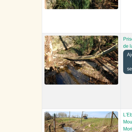
Pris
de l
Aj
se
L'E
Mou
Mori