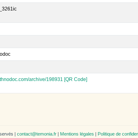
_3261ic
odoc
-ethnodoc.com/archive/198931
[QR Code]
éservés |
contact@temonia.fr
|
Mentions légales
|
Politique de confiden