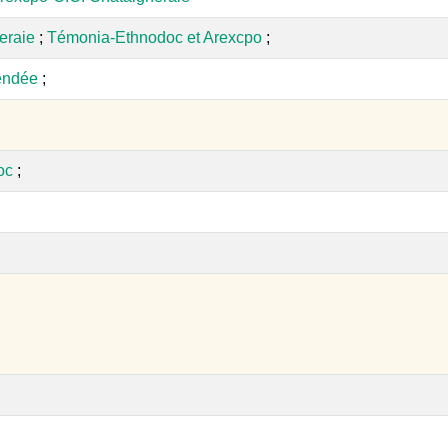
eraie
;
Témonia-Ethnodoc et Arexcpo
;
endée
;
oc
;