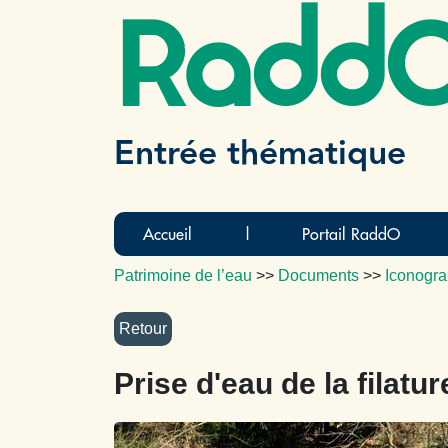
Radd
Entrée thématique
Accueil
|
Portail RaddO
Patrimoine de l’eau
>>
Documents
>>
Iconogra
Prise d'eau de la filatur