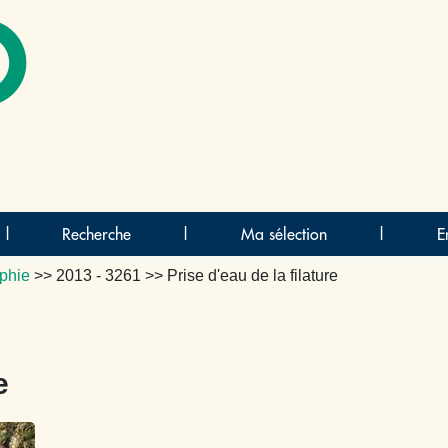
O
|
Recherche
|
Ma sélection
|
E
phie
>>
2013 - 3261
>> Prise d'eau de la filature
e