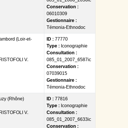
Conservation :
06010309
Gestionnaire :
Témonia-Ethnodoc
mbord (Loir-et-
ID :
77770
Type :
Iconographie
Consultation :
ISTOFOLI V.
085_01_2007_6587ic
Conservation :
07039015
Gestionnaire :
Témonia-Ethnodoc
uzy (Rhône)
ID :
77816
Type :
Iconographie
ISTOFOLI V.
Consultation :
085_01_2007_6633ic
Conservation :