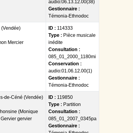
audio:06.13.12.00(38)
Gestionnaire :
Témonia-Ethnodoc
 (Vendée)
ID :
114333
Type :
Pièce musicale
on Mercier
inédite
Consultation :
085_01_2000_1180mi
Conservation :
audio:01.06.12.00(1)
Gestionnaire :
Témonia-Ethnodoc
is-de-Céné (Vendée)
ID :
119850
Type :
Partition
honsine (Monique
Consultation :
Gervier gervier
085_01_2007_0345pa
Gestionnaire :
Témonia-Ethnodoc