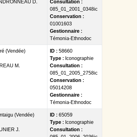
NDRONNEAU D.
Consultation :
085_01_2001_0348ic
Conservation :
01001603
Gestionnaire :
Témonia-Ethnodoc
ré (Vendée)
ID :
58660
Type :
Iconographie
REAU M.
Consultation :
085_01_2005_2758ic
Conservation :
05014208
Gestionnaire :
Témonia-Ethnodoc
ntaigu (Vendée)
ID :
65059
Type :
Iconographie
UNIER J.
Consultation :
085_01_2006_2036ic