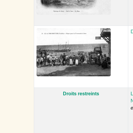
D
Droits restreints
L
N
e