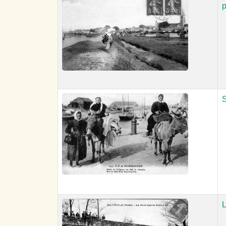
p
S
L