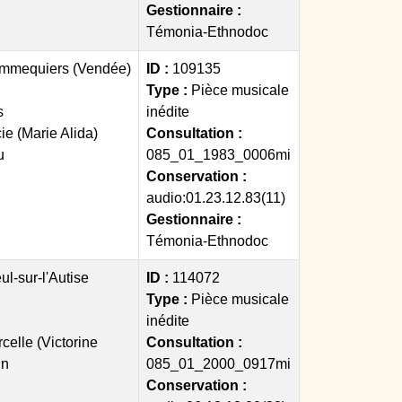
Gestionnaire :
Témonia-Ethnodoc
mmequiers (Vendée)
ID :
109135
Type :
Pièce musicale
s
inédite
ie (Marie Alida)
Consultation :
u
085_01_1983_0006mi
Conservation :
audio:01.23.12.83(11)
Gestionnaire :
Témonia-Ethnodoc
ul-sur-l'Autise
ID :
114072
Type :
Pièce musicale
inédite
celle (Victorine
Consultation :
in
085_01_2000_0917mi
Conservation :