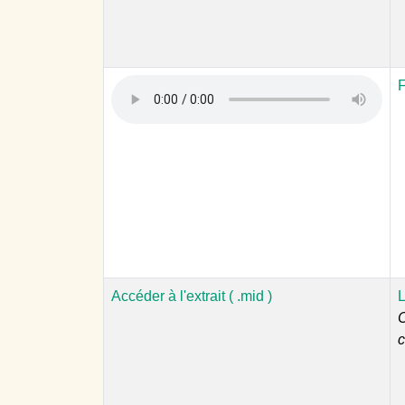
F
Accéder à l'extrait ( .mid )
L
C