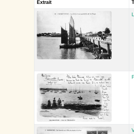
Extrait
T
L
P
V