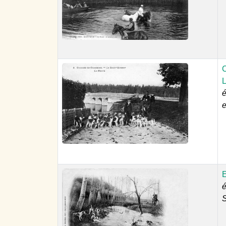
C
é
e
E
é