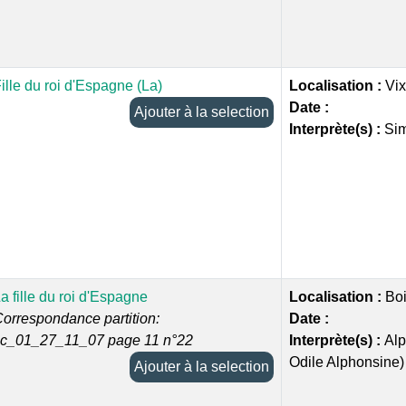
ille du roi d'Espagne (La)
Localisation :
Vix
Date :
Ajouter à la selection
Interprète(s) :
Sim
a fille du roi d'Espagne
Localisation :
Bo
orrespondance partition:
Date :
cc_01_27_11_07 page 11 n°22
Interprète(s) :
Alp
Odile Alphonsine) 
Ajouter à la selection