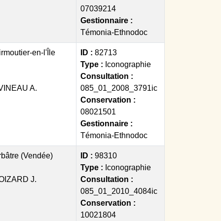
07039214
Gestionnaire :
Témonia-Ethnodoc
rmoutier-en-l'Île
ID :
82713
Type :
Iconographie
Consultation :
VINEAU A.
085_01_2008_3791ic
Conservation :
08021501
Gestionnaire :
Témonia-Ethnodoc
bâtre (Vendée)
ID :
98310
Type :
Iconographie
OIZARD J.
Consultation :
085_01_2010_4084ic
Conservation :
10021804