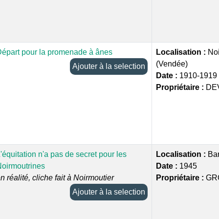
épart pour la promenade à ânes
Localisation :
Noi
(Vendée)
Ajouter à la selection
Date :
1910-1919
Propriétaire :
DE
'équitation n'a pas de secret pour les
Localisation :
Bar
oirmoutrines
Date :
1945
n réalité, cliche fait à Noirmoutier
Propriétaire :
GR
Ajouter à la selection