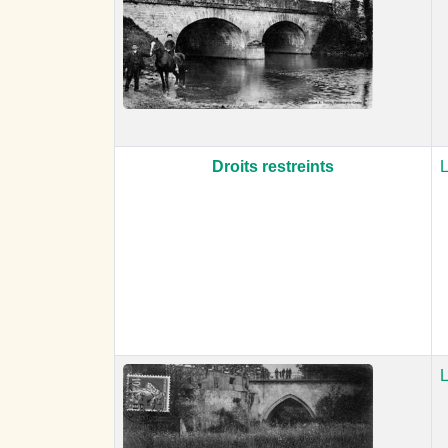
Droits restreints
L
L