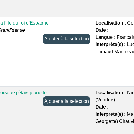
a fille du roi d'Espagne
Localisation :
Co
Grand'danse
Date :
Langue :
Françai
Ajouter à la selection
Interprète(s) :
Luc
Thibaud Martinea
orsque j'étais jeunette
Localisation :
Nie
(Vendée)
Ajouter à la selection
Date :
Interprète(s) :
Mar
Georgette) Chauv