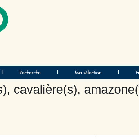
O
|
Recherche
|
Ma sélection
|
E
s), cavalière(s), amazone(