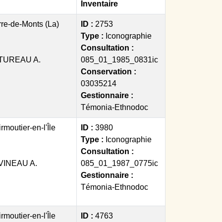
Inventaire
re-de-Monts (La)
ID :
2753
Type :
Iconographie
Consultation :
TUREAU A.
085_01_1985_0831ic
Conservation :
03035214
Gestionnaire :
Témonia-Ethnodoc
rmoutier-en-l'Île
ID :
3980
Type :
Iconographie
Consultation :
VINEAU A.
085_01_1987_0775ic
Gestionnaire :
Témonia-Ethnodoc
rmoutier-en-l'Île
ID :
4763