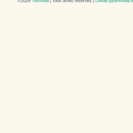
©2026
Témonia
| Tous droits réservés |
contact@temonia.f