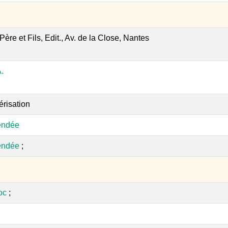
Père et Fils, Edit., Av. de la Close, Nantes
.
érisation
endée
endée
;
oc
;