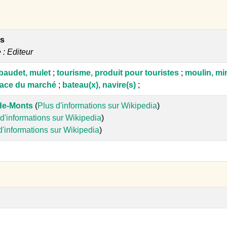
es
e : Editeur
baudet, mulet
;
tourisme, produit pour touristes
;
moulin, mi
lace du marché
;
bateau(x), navire(s)
;
de-Monts
(
Plus d'informations sur Wikipedia
)
d'informations sur Wikipedia
)
d'informations sur Wikipedia
)