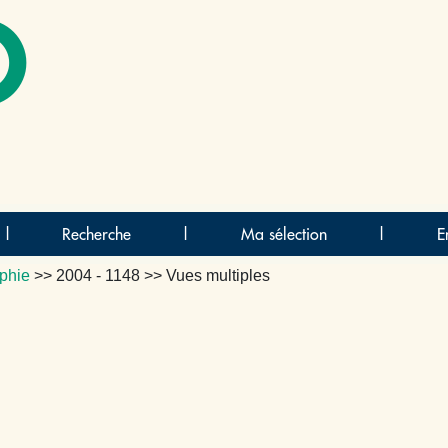
O
|
Recherche
|
Ma sélection
|
E
phie
>>
2004 - 1148
>> Vues multiples