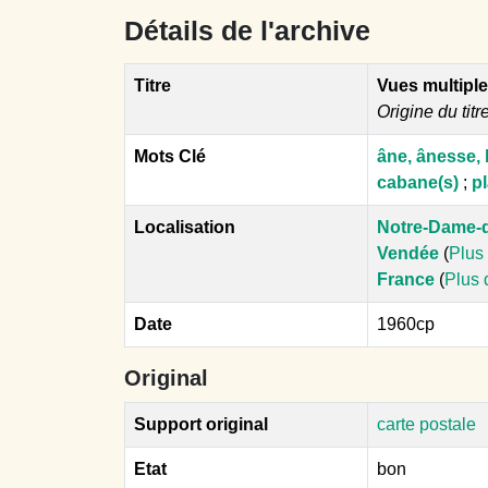
Détails de l'archive
Titre
Vues multipl
Origine du titr
Mots Clé
âne, ânesse, 
cabane(s)
;
p
Localisation
Notre-Dame-
Vendée
(
Plus 
France
(
Plus 
Date
1960cp
Original
Support original
carte postale
Etat
bon