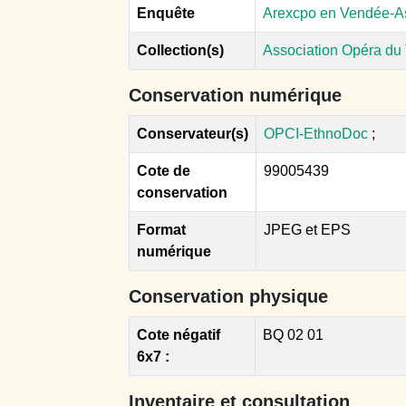
Enquête
Arexcpo en Vendée-As
Collection(s)
Association Opéra du 
Conservation numérique
Conservateur(s)
OPCI-EthnoDoc
;
Cote de
99005439
conservation
Format
JPEG et EPS
numérique
Conservation physique
Cote négatif
BQ 02 01
6x7 :
Inventaire et consultation