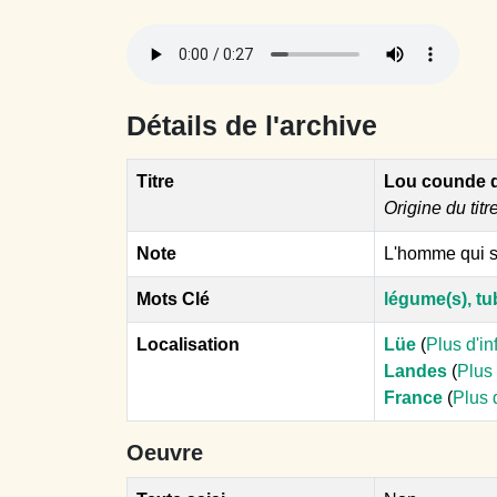
Détails de l'archive
Titre
Lou counde d
Origine du titr
Note
L'homme qui s
Mots Clé
légume(s), tub
Localisation
Lüe
(
Plus d'i
Landes
(
Plus 
France
(
Plus 
Oeuvre