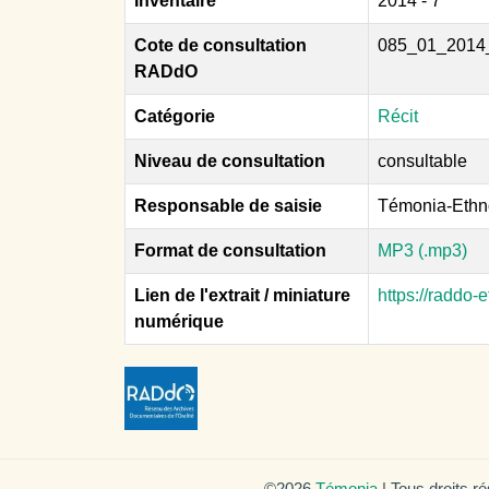
Inventaire
2014 - 7
Cote de consultation
085_01_2014
RADdO
Catégorie
Récit
Niveau de consultation
consultable
Responsable de saisie
Témonia-Ethn
Format de consultation
MP3 (.mp3)
Lien de l'extrait / miniature
https://raddo
numérique
©2026
Témonia
| Tous droits r