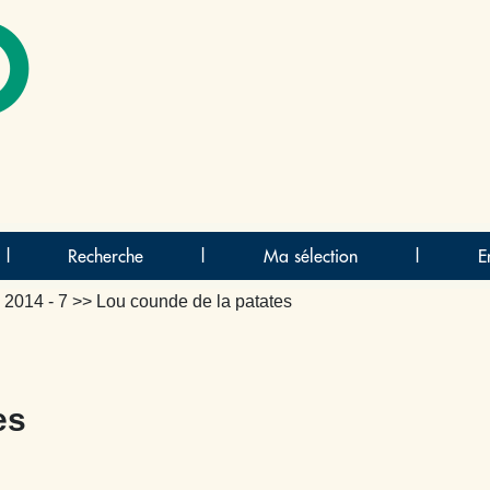
O
|
Recherche
|
Ma sélection
|
E
>
2014 - 7
>> Lou counde de la patates
es