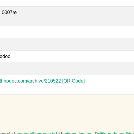
_0007re
odoc
-ethnodoc.com/archive/210522
[QR Code]
éservés |
contact@temonia.fr
|
Mentions légales
|
Politique de confiden