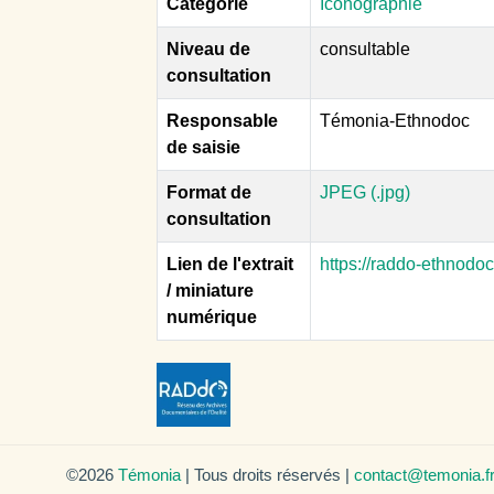
Catégorie
Iconographie
Niveau de
consultable
consultation
Responsable
Témonia-Ethnodoc
de saisie
Format de
JPEG (.jpg)
consultation
Lien de l'extrait
https://raddo-ethnodo
/ miniature
numérique
©2026
Témonia
| Tous droits réservés |
contact@temonia.f