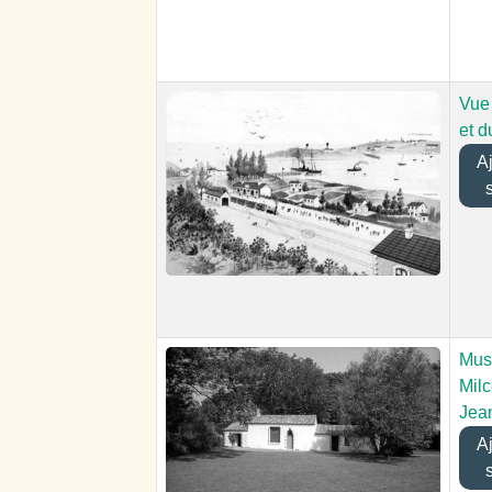
Vue 
et d
Ajo
Mus
Mil
Jea
Ajo