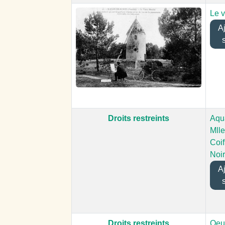
Le v
Ajo
Droits restreints
Aqu
Mlle
Coif
Noi
Ajo
Droits restreints
Oeu