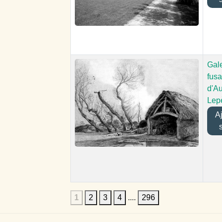
Gale
fusa
d'A
Lep
Ajo
1
2
3
4
....
296