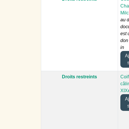
Cha
Mil
au 
docu
est 
don 
in
Ajo
Droits restreints
Coif
câli
XIX
Ajo