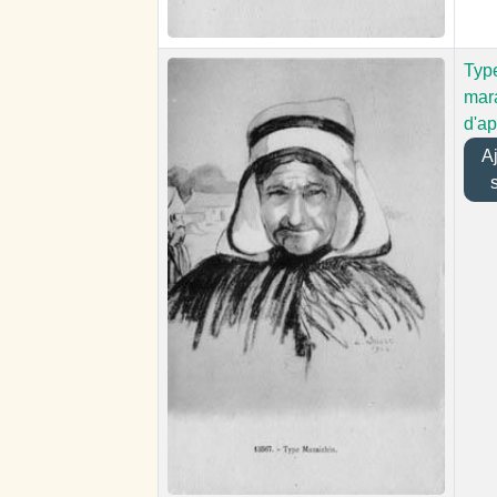
Typ
mara
d'ap
Ajo