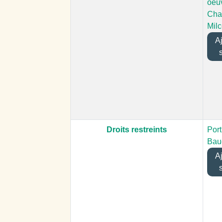
oeu
Cha
Mil
Ajo
Droits restreints
Port
Bau
Ajo