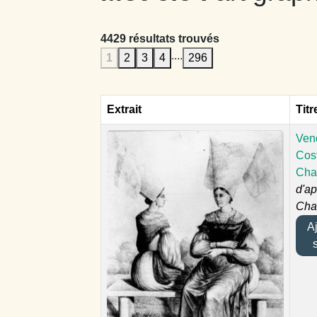
4429 résultats trouvés
....
1
2
3
4
296
Extrait
Titr
Ven
Cos
Cha
d'ap
Char
Ajo