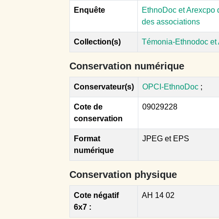
Enquête
EthnoDoc et Arexcpo d
des associations
Collection(s)
Témonia-Ethnodoc et
Conservation numérique
Conservateur(s)
OPCI-EthnoDoc
;
Cote de
09029228
conservation
Format
JPEG et EPS
numérique
Conservation physique
Cote négatif
AH 14 02
6x7 :