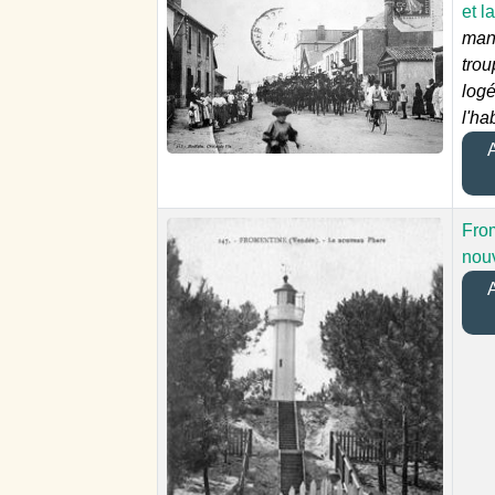
et l
man
trou
log
l'ha
A
From
nou
A