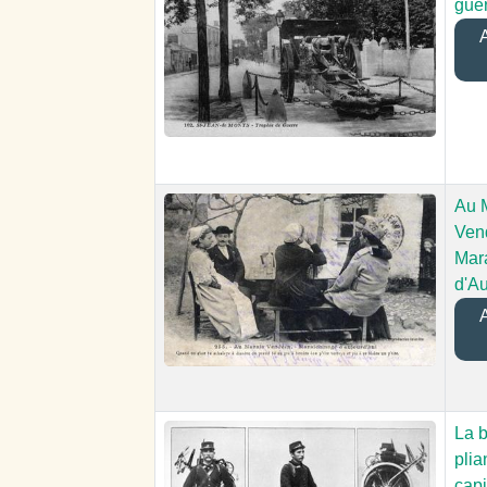
gue
A
Au 
Ven
Mar
d'Au
A
La b
plia
capi