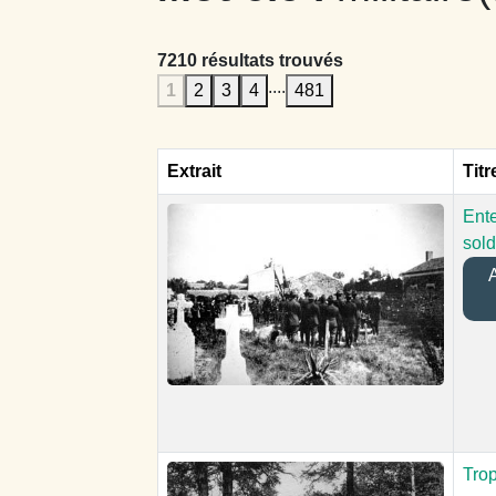
7210 résultats trouvés
....
1
2
3
4
481
Extrait
Titr
Ent
sol
A
Tro