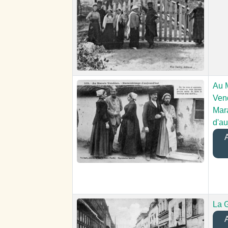
Au 
Ven
Mar
d'au
A
La 
A