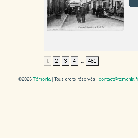
1
2
3
4
....
481
©2026
Témonia
| Tous droits réservés |
contact@temonia.f