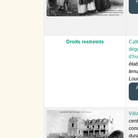
A
Droits restreints
Caf
dég
d'hu
éta
tenu
Lou
A
Vil
cent
con
dura