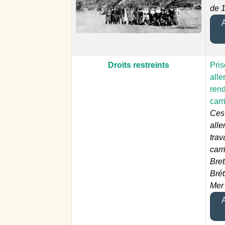
de 
A
Droits restreints
Pris
all
rend
carr
Ces 
all
trav
carr
Bre
Brét
Mer
A