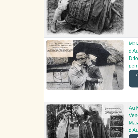
Mar
d'Au
Drio
per
A
Au 
Ven
Mar
d'Au