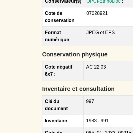
Conservateur(s)
OPCI-EthnoDoc
;
Cote de
07028921
conservation
Format
JPEG et EPS
numérique
Conservation physique
Cote négatif
AC 22 03
6x7 :
Inventaire et consultation
Clé du
997
document
Inventaire
1983 - 991
Cote de
085_01_1983_0991ic