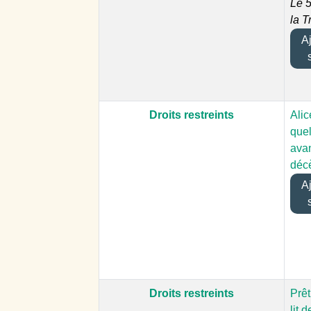
Le 
la T
Ajo
Droits restreints
Ali
quel
ava
déc
Ajo
Droits restreints
Prêt
lit 