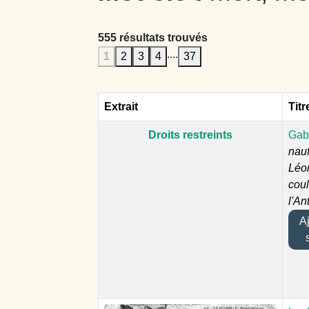
555 résultats trouvés
....
1
2
3
4
37
Extrait
Titr
Droits restreints
Gabr
nau
Léo
cou
l'An
Ajo