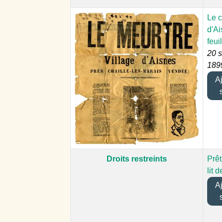
Le 
d'Ai
feuil
20 
189
Ajo
Droits restreints
Prêt
lit 
Ajo