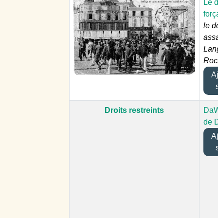
Le d
forç
le d
ass
Lan
Roch
Ajo
Droits restreints
DaW
de 
Ajo