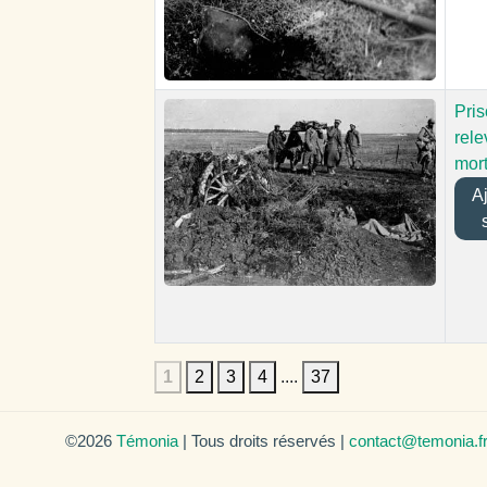
Pris
rele
mor
Ajo
1
2
3
4
....
37
©2026
Témonia
| Tous droits réservés |
contact@temonia.f