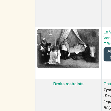
Le V
Ven
F.Br
Ajo
Droits restreints
Cha
Typ
d'a
lequ
Bély