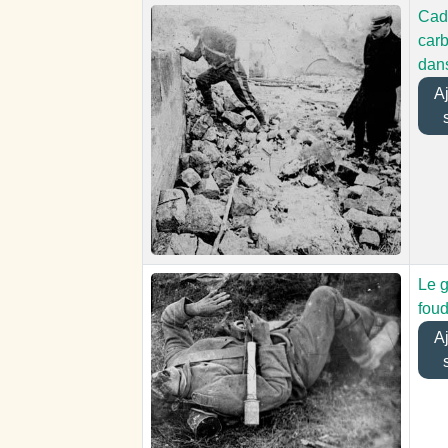
Cad
car
dans
Ajo
Le g
fou
Ajo