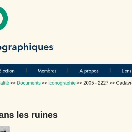
O
ographiques
lection
|
Membres
|
A propos
|
Liens
alité
>>
Documents
>>
Iconographie
>>
2005 - 2227
>> Cadavre
ns les ruines