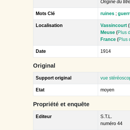
Origine du titr
Mots Clé
ruines
;
guerr
Localisation
Vassincourt
(
Meuse
(
Plus d
France
(
Plus 
Date
1914
Original
Support original
vue stéréosco
Etat
moyen
Propriété et enquête
Editeur
S.T.L.
numéro 44