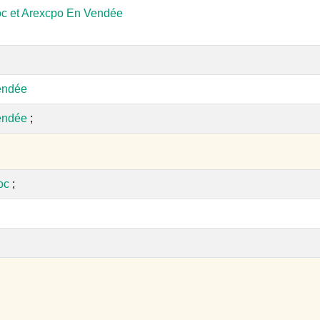
c et Arexcpo En Vendée
endée
endée
;
oc
;