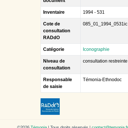
document
Inventaire
1994 - 531
Cote de
085_01_1994_0531ic
consultation
RADdO
Catégorie
Iconographie
Niveau de
consultation restreinte
consultation
Responsable
Témonia-Ethnodoc
de saisie
©2026
Témonia
| Tous droits réservés |
contact@temonia.f