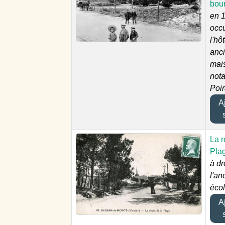
bou
en 1
occ
l'hô
anc
mai
nota
Poi
Aj
La r
Pla
à dr
l'an
écol
Aj