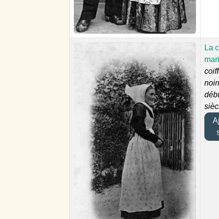
La c
mar
coif
noir
déb
sièc
Aj