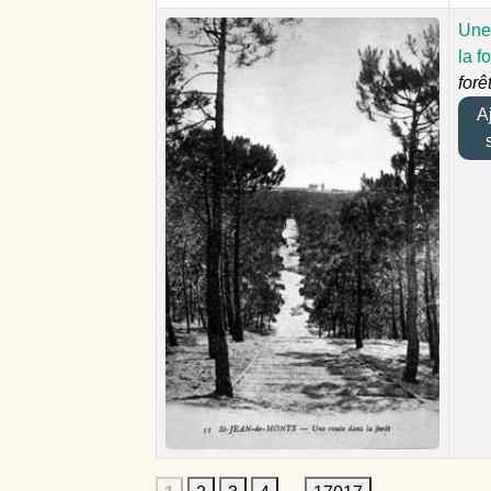
Une
la fo
forê
Aj