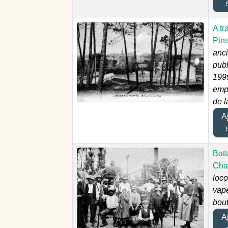
A tr
Pin
anc
publ
199
emp
de l
Aj
Batt
Cha
loc
vape
bou
Aj