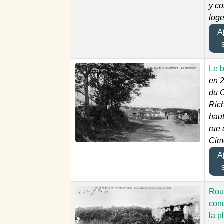
y co
log
Aj
Le 
en 2
du 
Rich
haut
rue 
Cim
Aj
Rou
con
la p