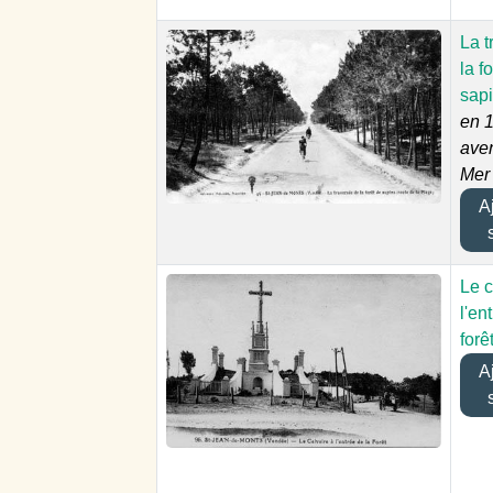
La t
la f
sap
en 
ave
Mer
Aj
Le c
l'en
forê
Aj