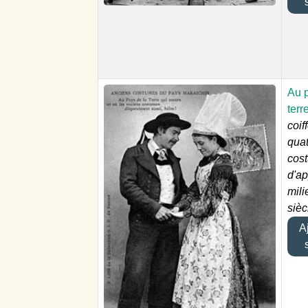
Au p
terr
coif
quat
cos
d'ap
mili
sièc
Aj