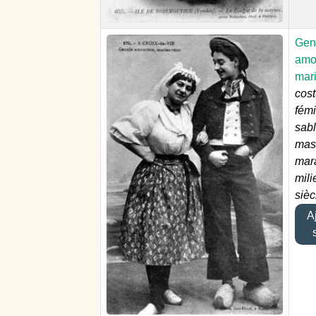
Gent
amo
mar
cos
fémi
sabl
masc
mara
mili
sièc
Aj