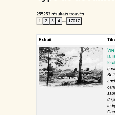
255253 résultats trouvés
....
1
2
3
4
17017
Extrait
Titr
Vue
la l
forê
quar
Bet
anc
carr
sabl
disp
indi
Com