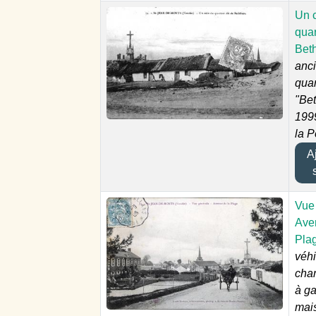
Un 
quar
Bet
anc
quar
"Be
1999
la P
Aj
Vue 
Ave
Pla
véh
char
à g
mai