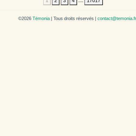
1
2
3
4
....
17017
©2026
Témonia
| Tous droits réservés |
contact@temonia.f