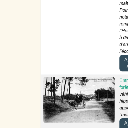
maît
Poir
nota
rem
l'Ho
à dr
d'en
l'éc
Aj
Entr
forê
véhi
hip
app
"mar
Aj