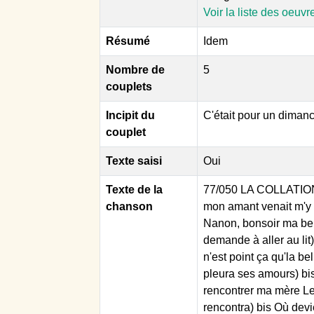
Voir la liste des oeuvr
Résumé
Idem
Nombre de
5
couplets
Incipit du
C'était pour un dimanc
couplet
Texte saisi
Oui
Texte de la
77/050 LA COLLATION
chanson
mon amant venait m'y v
Nanon, bonsoir ma bell
demande à aller au lit
n'est point ça qu'la b
pleura ses amours) bi
rencontrer ma mère Le 
rencontra) bis Où devi