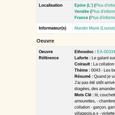
Localisation
Epine (L')
(
Plus d'inf
Vendée
(
Plus d'infor
France
(
Plus d'inform
Informateur(s)
Mandin Marie (Louise)
Oeuvre
Oeuvre
Ethnodoc :
EA-00334 -
Référence
Laforte :
Le galant surp
Coirault :
La collation
Thème :
0043 - Les b
Résumé :
Quand je va
J'ai pas été sitôt arri
dragées, des amandes,
Mots Clé :
lit, couchet
amourettes, - chambre,
collation - garçon, gar
villageois.e.s - violette 