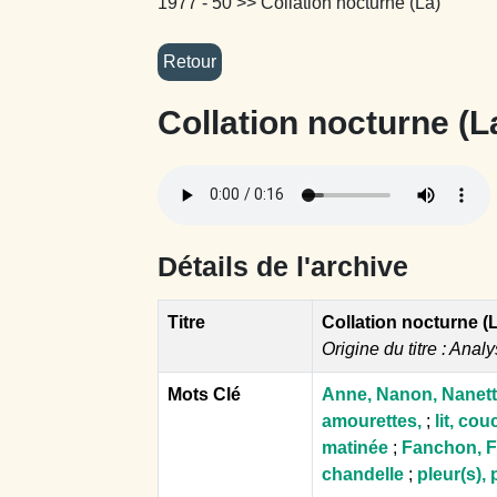
1977 - 50
>> Collation nocturne (La)
Collation nocturne (L
Détails de l'archive
Titre
Collation nocturne (
Origine du titre : Analy
Mots Clé
Anne, Nanon, Nanet
amourettes,
;
lit, co
matinée
;
Fanchon, F
chandelle
;
pleur(s), 