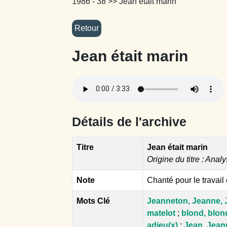
1986 - 38
>> Jean était marin
Jean était marin
Détails de l'archive
Titre
Jean était marin
Origine du titre : Analy
Note
Chanté pour le travail
Mots Clé
Jeanneton, Jeanne, 
matelot
;
blond, blon
adieu(x)
;
Jean, Jean