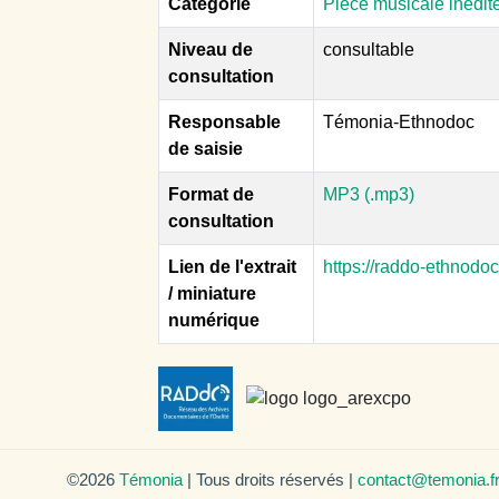
Catégorie
Pièce musicale inédit
Niveau de
consultable
consultation
Responsable
Témonia-Ethnodoc
de saisie
Format de
MP3 (.mp3)
consultation
Lien de l'extrait
https://raddo-ethnodo
/ miniature
numérique
©2026
Témonia
| Tous droits réservés |
contact@temonia.f