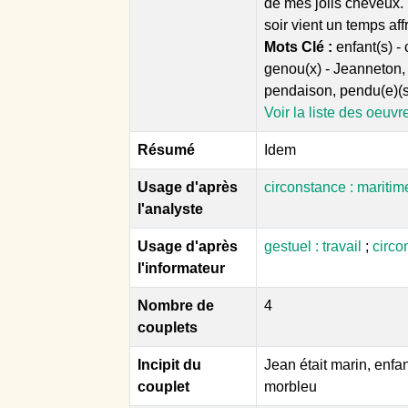
de mes jolis cheveux. 
soir vient un temps aff
Mots Clé :
enfant(s) -
genou(x) - Jeanneton, 
pendaison, pendu(e)(s) 
Voir la liste des oeuvr
Résumé
Idem
Usage d'après
circonstance : mariti
l'analyste
Usage d'après
gestuel : travail
;
circo
l'informateur
Nombre de
4
couplets
Incipit du
Jean était marin, enfa
couplet
morbleu