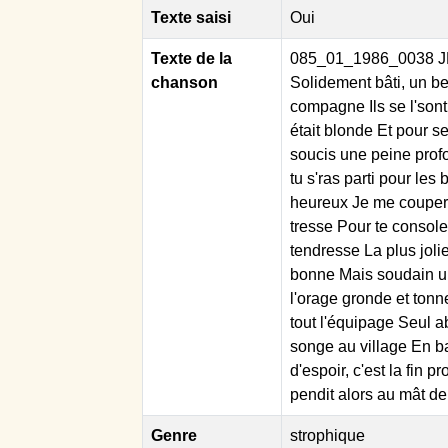
Texte saisi
Oui
Texte de la
085_01_1986_0038 JEA
chanson
Solidement bâti, un be
compagne Ils se l'son
était blonde Et pour 
soucis une peine profo
tu s'ras parti pour le
heureux Je me coupera
tresse Pour te console
tendresse La plus joli
bonne Mais soudain un 
l'orage gronde et tonne
tout l'équipage Seul a
songe au village En ba
d'espoir, c'est la fin 
pendit alors au mât d
Genre
strophique