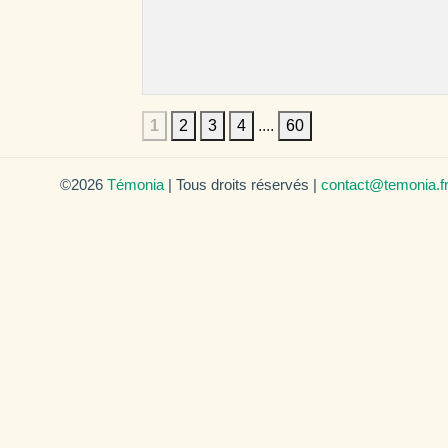
1
2
3
4
....
60
©2026
Témonia
| Tous droits réservés |
contact@temonia.f