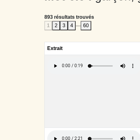
893 résultats trouvés
....
1
2
3
4
60
Extrait