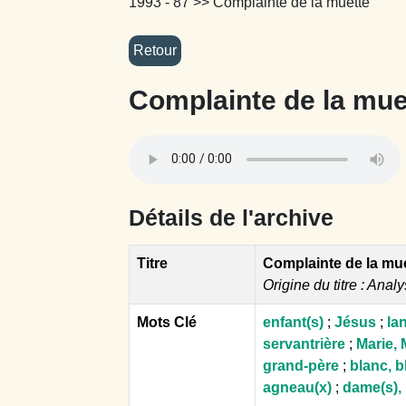
1993 - 87
>> Complainte de la muette
Complainte de la mue
Détails de l'archive
Titre
Complainte de la mu
Origine du titre : Analy
Mots Clé
enfant(s)
;
Jésus
;
la
servantrière
;
Marie, 
grand-père
;
blanc, 
agneau(x)
;
dame(s)