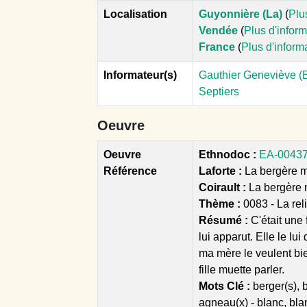
Localisation
Guyonnière (La)
(
Plu
Vendée
(
Plus d'infor
France
(
Plus d'inform
Informateur(s)
Gauthier Geneviève (B
Septiers
Oeuvre
Oeuvre
Ethnodoc :
EA-00437 
Référence
Laforte :
La bergère mu
Coirault :
La bergère 
Thème :
0083 - La rel
Résumé :
C'était une
lui apparut. Elle le lu
ma mère le veulent bie
fille muette parler.
Mots Clé :
berger(s), b
agneau(x) - blanc, bl