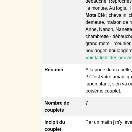
débauché. Reproches d
l'a montée. Au logis, il
Mots Clé :
chevalin, ch
demeure, maison de maî
Anne, Nanon, Nanette 
chambrette - débauché(e
grand-mère - meunier, 
boulanger, boulangère
Voir la liste des oeuvr
Résumé
A la porte de ma belle
? C'est votre amant qu
jupon blanc, s'en va ou
troisème couplet.
Nombre de
7
couplets
Incipit du
Par un matin j'm'y lève
couplet