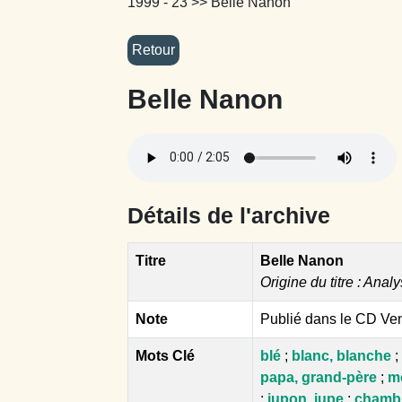
1999 - 23
>> Belle Nanon
Belle Nanon
Détails de l'archive
Titre
Belle Nanon
Origine du titre : Analy
Note
Publié dans le CD Ve
Mots Clé
blé
;
blanc, blanche
;
papa, grand-père
;
m
;
jupon, jupe
;
chambr