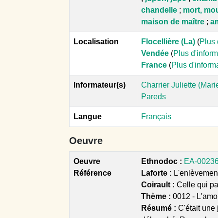
chandelle
;
mort, mou
maison de maître
;
a
Localisation
Flocellière (La)
(
Plus 
Vendée
(
Plus d'infor
France
(
Plus d'inform
Informateur(s)
Charrier Juliette (Mari
Pareds
Langue
Français
Oeuvre
Oeuvre
Ethnodoc :
EA-00236 
Référence
Laforte :
L'enlèvement d
Coirault :
Celle qui p
Thème :
0012 - L'amo
Résumé :
C'était une 