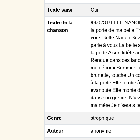
Texte saisi
Oui
Texte de la
99/023 BELLE NANON Pa
chanson
la porte de ma belle T
vous Belle Nanon Si v
parle à vous La belle 
la porte A son fidèle 
Rendue dans ces land
mon époux Sommes loi
brunette, touche Un co
à la porte Elle tombe
évanouie Elle monte d
dans son grenier N'y vo
ma mère Je n'serais poi
Genre
strophique
Auteur
anonyme