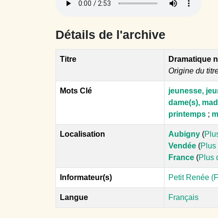
Détails de l'archive
Titre
Dramatique na
Origine du titre
Mots Clé
jeunesse, jeu
dame(s), ma
printemps
;
m
Localisation
Aubigny
(
Plu
Vendée
(
Plus 
France
(
Plus 
Informateur(s)
Petit Renée (F
Langue
Français