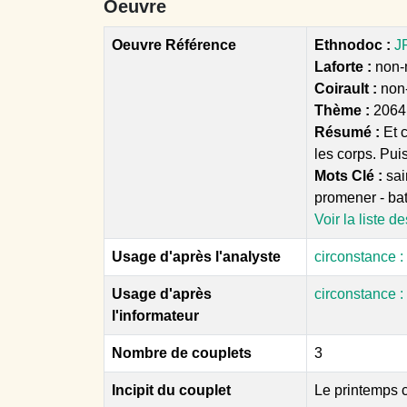
Oeuvre
Oeuvre Référence
Ethnodoc :
J
Laforte :
non-m
Coirault :
non
Thème :
2064
Résumé :
Et 
les corps. Puis
Mots Clé :
sai
promener - bate
Voir la liste d
Usage d'après l'analyste
circonstance 
Usage d'après
circonstance 
l'informateur
Nombre de couplets
3
Incipit du couplet
Le printemps ch