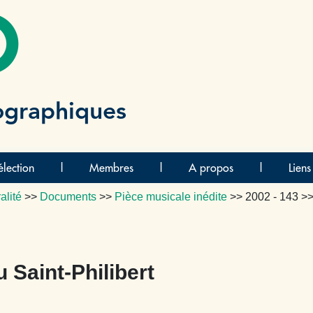
O
ographiques
lection
|
Membres
|
A propos
|
Liens
alité
>>
Documents
>>
Pièce musicale inédite
>>
2002 - 143
>>
 Saint-Philibert