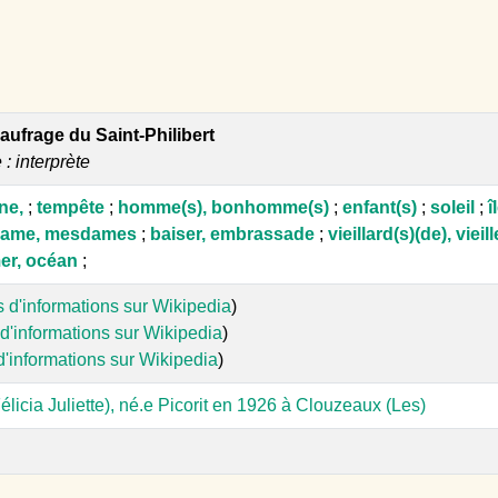
ufrage du Saint-Philibert
 : interprète
ne,
;
tempête
;
homme(s), bonhomme(s)
;
enfant(s)
;
soleil
;
î
dame, mesdames
;
baiser, embrassade
;
vieillard(s)(de), vieil
er, océan
;
s d'informations sur Wikipedia
)
d'informations sur Wikipedia
)
d'informations sur Wikipedia
)
élicia Juliette), né.e Picorit en 1926 à Clouzeaux (Les)