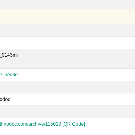
_0143mi
e inédite
odoc
-ethnodoc.com/archive/115019
[QR Code]