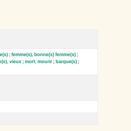
le(s)
;
femme(s), bonne(s) femme(s)
;
le(s), vieux
;
mort, mourir
;
barque(s)
;