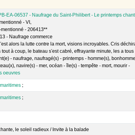
PB-EA-06537 - Naufrage du Saint-Philibert - Le printemps chan
entionné - VI,
-mentionné - 206413**
13 - Naufrage commerce
c'est alors la lutte contre la mort, visions incroyables. Cris déc
 tout à coup, le bateau s'est cabré, effrayante minute, les a tous
nt(e) - naufrage, naufragé(s) - printemps - homme(s), bonhomme(
au(x), navire(s) - mer, océan - île(s) - tempête - mort, mourir -
es oeuvres
: maritimes
;
: maritimes
;
ante, le soleil radieux / Invite à la balade