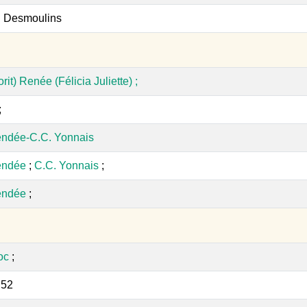
n Desmoulins
orit) Renée (Félicia Juliette) ;
;
endée-C.C. Yonnais
endée
;
C.C. Yonnais
;
endée
;
oc
;
:52