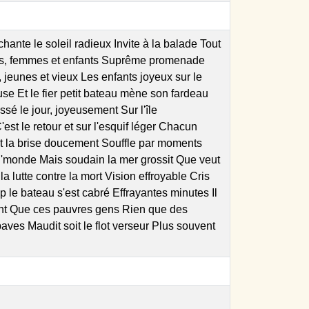
le soleil radieux Invite à la balade Tout
ommes, femmes et enfants Suprême promenade
jeunes et vieux Les enfants joyeux sur le
e Et le fier petit bateau mène son fardeau
sé le jour, joyeusement Sur l'île
st le retour et sur l'esquif léger Chacun
 Et la brise doucement Souffle par moments
er l'monde Mais soudain la mer grossit Que veut
 la lutte contre la mort Vision effroyable Cris
 le bateau s'est cabré Effrayantes minutes Il
nant Que ces pauvres gens Rien que des
ves Maudit soit le flot verseur Plus souvent