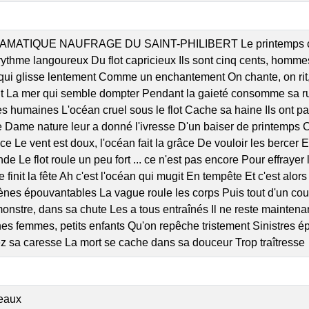
AMATIQUE NAUFRAGE DU SAINT-PHILIBERT Le printemps chante 
e rythme langoureux Du flot capricieux Ils sont cinq cents, h
qui glisse lentement Comme un enchantement On chante, on rit, 
t La mer qui semble dompter Pendant la gaieté consomme sa rus
s humaines L'océan cruel sous le flot Cache sa haine Ils ont pas
Dame nature leur a donné l'ivresse D'un baiser de printemps C'e
ce Le vent est doux, l'océan fait la grâce De vouloir les bercer
onde Le flot roule un peu fort ... ce n'est pas encore Pour effray
e finit la fête Ah c'est l'océan qui mugit En tempête Et c'est alors
ènes épouvantables La vague roule les corps Puis tout d'un coup
monstre, dans sa chute Les a tous entraînés Il ne reste mainte
s femmes, petits enfants Qu'on repêche tristement Sinistres épa
z sa caresse La mort se cache dans sa douceur Trop traîtresse
eaux