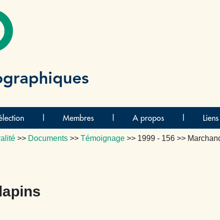
O
ographiques
lection
|
Membres
|
A propos
|
Liens
alité
>>
Documents
>>
Témoignage
>>
1999 - 156
>> Marchand
lapins