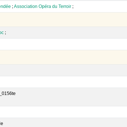
endée
;
Association Opéra du Terroir
;
oc
;
_0156te
le