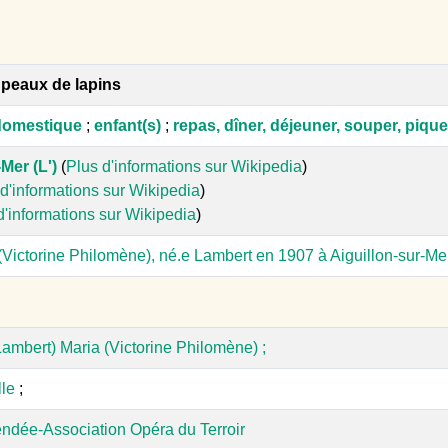
peaux de lapins
domestique
;
enfant(s)
;
repas, dîner, déjeuner, souper, piqu
Mer (L')
(
Plus d'informations sur Wikipedia
)
d'informations sur Wikipedia
)
d'informations sur Wikipedia
)
Victorine Philomène), né.e Lambert en 1907 à Aiguillon-sur-Mer
ambert) Maria (Victorine Philomène) ;
lle
;
ndée-Association Opéra du Terroir