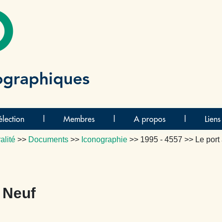
O
ographiques
lection
|
Membres
|
A propos
|
Liens
alité
>>
Documents
>>
Iconographie
>>
1995 - 4557
>> Le port 
t Neuf