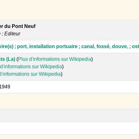
ier du Pont Neuf
e : Editeur
ire(s)
;
port, installation portuaire
;
canal, fossé, douve,
;
ost
ts (La)
(
Plus d'informations sur Wikipedia
)
d'informations sur Wikipedia
)
d'informations sur Wikipedia
)
 1949