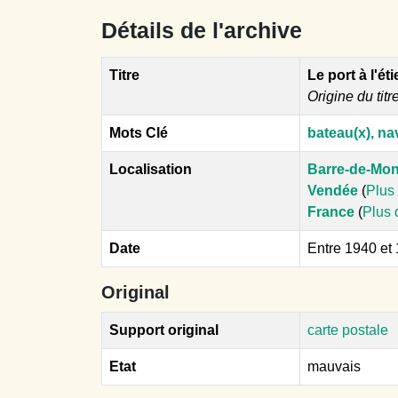
Détails de l'archive
Titre
Le port à l'ét
Origine du titr
Mots Clé
bateau(x), nav
Localisation
Barre-de-Mon
Vendée
(
Plus 
France
(
Plus 
Date
Entre 1940 et
Original
Support original
carte postale
Etat
mauvais