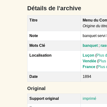
Détails de l'archive
Titre
Menu du Comi
Origine du titr
Note
banquet servi 
Mots Clé
banquet
;
ras
Localisation
Luçon
(
Plus d
Vendée
(
Plus 
France
(
Plus 
Date
1894
Original
Support original
imprimé