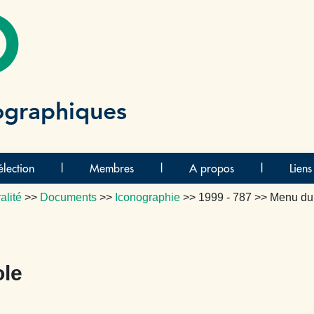
O
ographiques
lection
|
Membres
|
A propos
|
Liens
alité
>>
Documents
>>
Iconographie
>>
1999 - 787
>> Menu du
ole