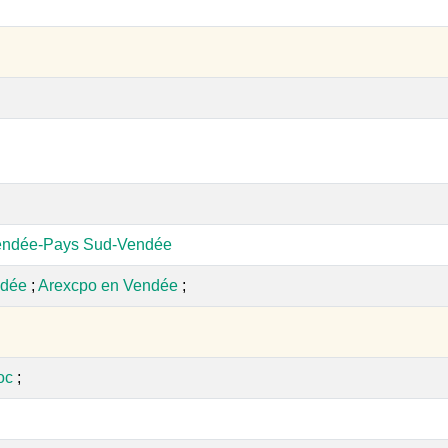
endée-Pays Sud-Vendée
ndée
;
Arexcpo en Vendée
;
oc
;