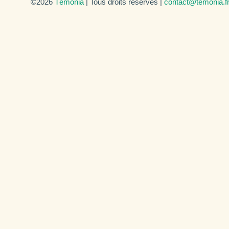
©2026
Témonia
| Tous droits réservés |
contact@temonia.f