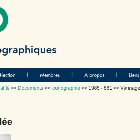
O
ographiques
lection
|
Membres
|
A propos
|
Liens
alité
>>
Documents
>>
Iconographie
>>
1985 - 881
>> Vannage
dée