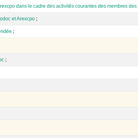
rexcpo dans le cadre des activités courantes des membres des 
odoc et Arexcpo
;
endée
;
oc
;