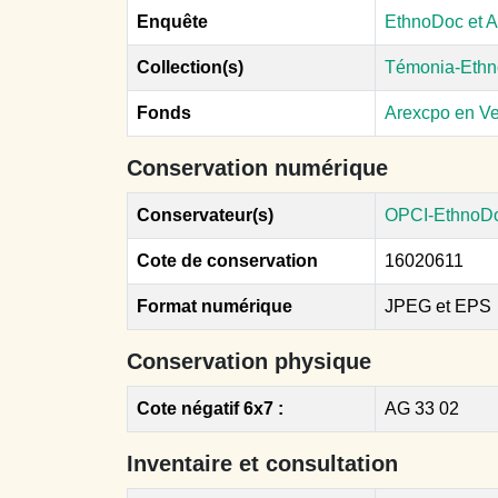
Enquête
EthnoDoc et A
Collection(s)
Témonia-Ethn
Fonds
Arexcpo en V
Conservation numérique
Conservateur(s)
OPCI-EthnoD
Cote de conservation
16020611
Format numérique
JPEG et EPS
Conservation physique
Cote négatif 6x7 :
AG 33 02
Inventaire et consultation