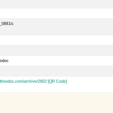
_0881ic
odoc
-ethnodoc.com/archive/2802
[QR Code]