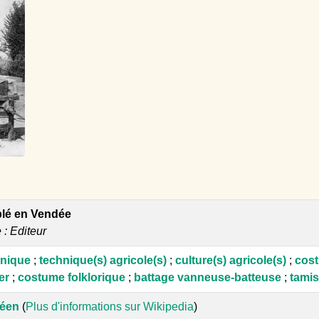
lé en Vendée
e : Editeur
anique
;
technique(s) agricole(s)
;
culture(s) agricole(s)
;
cost
er
;
costume folklorique
;
battage vanneuse-batteuse
;
tamis
éen
(
Plus d'informations sur Wikipedia
)