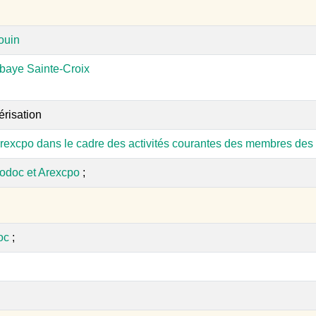
ouin
baye Sainte-Croix
érisation
rexcpo dans le cadre des activités courantes des membres des 
odoc et Arexcpo
;
oc
;