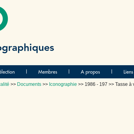
O
ographiques
lection
|
Membres
|
A propos
|
Liens
alité
>>
Documents
>>
Iconographie
>>
1986 - 197
>> Tasse à 