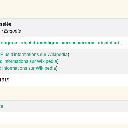
iselée
e : Enquêté
orlogerie
;
objet domestique
;
verrier, verrerie
;
objet d'art
;
(
Plus d'informations sur Wikipedia
)
d'informations sur Wikipedia
)
d'informations sur Wikipedia
)
 1919
re